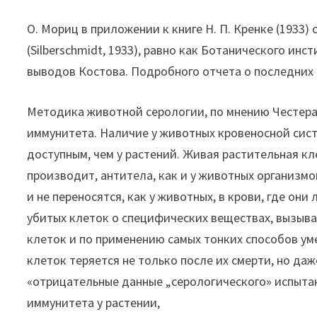
О. Мориц в приложении к книге Н. П. Кренке (193
(Silberschmidt, 1933), равно как Ботанического ин
выводов Костова. Подробного отчета о последних 
Методика животной серологии, по мнению Честера
иммунитета. Наличие у животных кровеносной сист
доступным, чем у растений. Живая растительная кле
производит, антитела, как и у животных организмо
и не переносятся, как у животных, в крови, где он
убитых клеток о специфических веществах, вызыв
клеток и по применению самых тонких способов ум
клеток теряется не только после их смерти, но да
«отрицательные данные „серологического» испыта
иммунитета у растении,