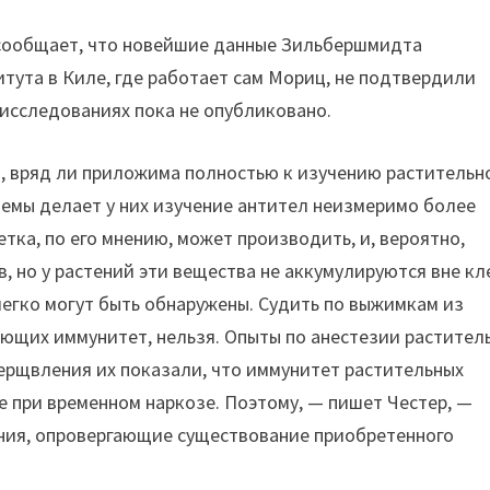
3) сообщает, что новейшие данные Зильбершмидта
ститута в Киле, где работает сам Мориц, не подтвердили
исследованиях пока не опубликовано.
, вряд ли приложима полностью к изучению растительн
емы делает у них изучение антител неизмеримо более
тка, по его мнению, может производить, и, вероятно,
в, но у растений эти вещества не аккумулируются вне кл
и легко могут быть обнаружены. Судить по выжимкам из
ающих иммунитет, нельзя. Опыты по анестезии растител
ерщвления их показали, что иммунитет растительных
же при временном наркозе. Поэтому, — пишет Честер, —
ния, опровергающие существование приобретенного