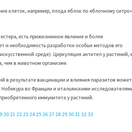
ние клеток, например, плода яблок по яблочному ситро
естера, есть прижизненное явление и более
ет и необходимость разработки особых методов его
 искусственной среде). Циркуляция антител у растений, 
, чем в животном организме.
ий в результате вакцинации и влияния паразитов может
 Нобекура во Франции и итальянскими исследователям
 приобретенного иммунитета у растений.
9
20
21
22
23
24
25
26
27
28
29
30
31
32
33