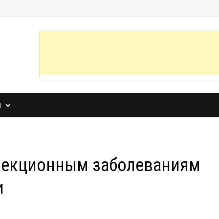
И
нфекционным заболеваниям
и