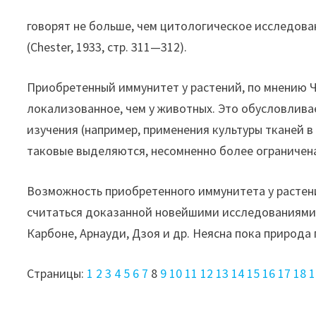
говорят не больше, чем цитологическое исследова
(Chester, 1933, стр. 311—312).
Приобретенный иммунитет у растений, по мнению Ч
локализованное, чем у животных. Это обусловлива
изучения (например, применения культуры тканей в
таковые выделяются, несомненно более ограничена
Возможность приобретенного иммунитета у растен
считаться доказанной новейшими исследованиями
Карбоне, Арнауди, Дзоя и др. Неясна пока природа
Страницы:
1
2
3
4
5
6
7
8
9
10
11
12
13
14
15
16
17
18
1