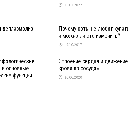
31.03.2022
и деплазмолиз
Почему коты не любят купат
и можно ли это изменить?
19.10.2017
рфологические
Строение сердца и движени
 и основные
крови по сосудам
еские функции
26.06.2020