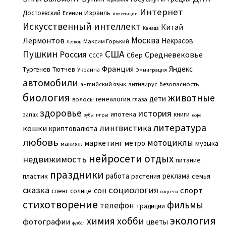
Интернет
Израиль
Достоевский
Есенин
Инвестиции
Искусственный интеллект
Китай
Канада
Москва
Лермонтов
Некрасов
Максим Горький
Лесков
Пушкин
США
Россия
Средневековье
Сбер
СССР
Франция
Яндекс
Тургенев
Тютчев
Украина
Эммиграция
автомобили
английский язык
антивирус
безопасность
биология
животные
дети
генеалогия
волосы
глаза
здоровье
история
ипотека
книги
запах
игры
зубы
кофе
литература
лингвистика
кошки
криптовалюта
любовь
мотоциклы
маркетинг
метро
музыка
макияж
нейросети
отдых
недвижимость
питание
праздники
работа
реклама
пластик
растения
семья
сказка
социология
сон
спорт
сленг
солнце
соцсети
стихотворение
фильмы
телефон
традиции
экология
химия
хобби
фотографии
цветы
футбол