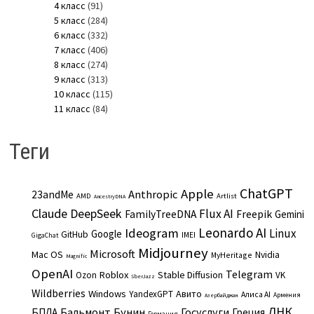
4 класс
(91)
5 класс
(284)
6 класс
(332)
7 класс
(406)
8 класс
(274)
9 класс
(313)
10 класс
(115)
11 класс
(84)
Теги
ChatGPT
Apple
Anthropic
23andMe
AMD
Artlist
AncestryDNA
Claude
DeepSeek
Flux AI
Freepik
FamilyTreeDNA
Gemini
Leonardo AI
Ideogram
Linux
Google
GitHub
IMEI
GigaChat
Midjourney
Microsoft
Mac OS
Nvidia
MyHeritage
Magnific
OpenAI
Telegram
Roblox
Stable Diffusion
Ozon
VK
SberJazz
Wildberries
Windows
Авито
YandexGPT
Алиса AI
Армения
Азербайджан
ДНК
Бальмонт
Бунин
Госуслуги
БПЛА
Греция
Германия