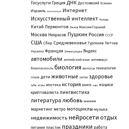
ДНК
Госуслуги
Греция
Достоевский
Есенин
Интернет
Израиль
Инвестиции
Искусственный интеллект
Канада
Китай
Лермонтов
Максим Горький
Лесков
Пушкин
Москва
Россия
Некрасов
СССР
США
Средневековье
Сбер
Тургенев
Тютчев
Франция
Яндекс
Украина
Эммиграция
автомобили
английский язык
антивирус
биология
генеалогия
безопасность
волосы
животные
здоровье
дети
глаза
запах
история
кошки
ипотека
книги
игры
зубы
кофе
лингвистика
криптовалюта
литература
любовь
макияж
мотоциклы
маркетинг
метро
музыка
нейросети
отдых
недвижимость
праздники
работа
питание
пластик