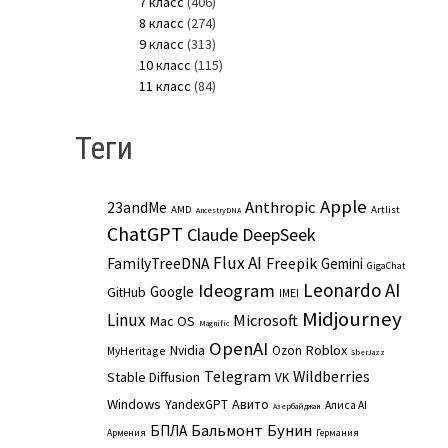
7 класс
(406)
8 класс
(274)
9 класс
(313)
10 класс
(115)
11 класс
(84)
Теги
Apple
Anthropic
23andMe
AMD
Artlist
AncestryDNA
ChatGPT
Claude
DeepSeek
Flux AI
Freepik
FamilyTreeDNA
Gemini
GigaChat
Leonardo AI
Ideogram
Google
GitHub
IMEI
Midjourney
Linux
Microsoft
Mac OS
Magnific
OpenAI
Roblox
Nvidia
Ozon
MyHeritage
SberJazz
Telegram
Wildberries
Stable Diffusion
VK
Windows
Авито
YandexGPT
Алиса AI
Азербайджан
Бальмонт
Бунин
БПЛА
Армения
Германия