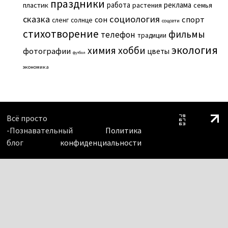
праздники
работа
реклама
пластик
растения
семья
сказка
социология
сон
спорт
сленг
солнце
соцсети
стихотворение
фильмы
телефон
традиции
экология
химия
хобби
фотографии
цветы
футбол
экономика
Всё просто
-Познавательный
Политика
блог
конфиденциальности