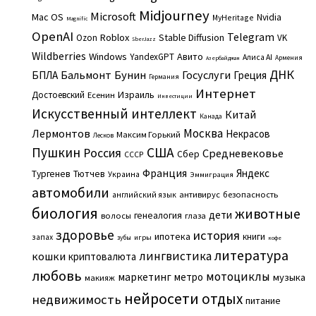
Midjourney
Microsoft
Mac OS
Nvidia
MyHeritage
Magnific
OpenAI
Telegram
Roblox
Stable Diffusion
Ozon
VK
SberJazz
Wildberries
Windows
Авито
YandexGPT
Алиса AI
Армения
Азербайджан
ДНК
Бальмонт
Бунин
Госуслуги
БПЛА
Греция
Германия
Интернет
Израиль
Достоевский
Есенин
Инвестиции
Искусственный интеллект
Китай
Канада
Москва
Лермонтов
Некрасов
Максим Горький
Лесков
Пушкин
США
Россия
Средневековье
Сбер
СССР
Франция
Яндекс
Тургенев
Тютчев
Украина
Эммиграция
автомобили
английский язык
антивирус
безопасность
биология
животные
дети
генеалогия
волосы
глаза
здоровье
история
ипотека
книги
запах
игры
зубы
кофе
литература
лингвистика
кошки
криптовалюта
любовь
мотоциклы
маркетинг
метро
музыка
макияж
нейросети
отдых
недвижимость
питание