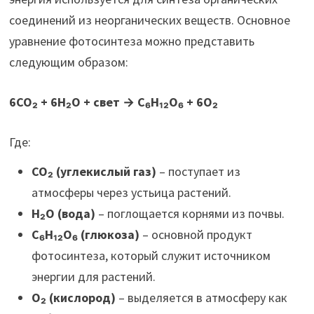
соединений из неорганических веществ. Основное
уравнение фотосинтеза можно представить
следующим образом:
6CO₂ + 6H₂O + свет → C₆H₁₂O₆ + 6O₂
Где:
CO₂ (углекислый газ)
– поступает из
атмосферы через устьица растений.
H₂O (вода)
– поглощается корнями из почвы.
C₆H₁₂O₆ (глюкоза)
– основной продукт
фотосинтеза, который служит источником
энергии для растений.
O₂ (кислород)
– выделяется в атмосферу как