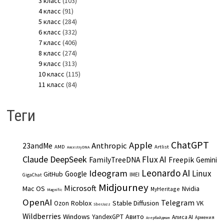
3 класс
(103)
4 класс
(91)
5 класс
(284)
6 класс
(332)
7 класс
(406)
8 класс
(274)
9 класс
(313)
10 класс
(115)
11 класс
(84)
Теги
ChatGPT
Apple
Anthropic
23andMe
AMD
Artlist
AncestryDNA
Claude
DeepSeek
Flux AI
Freepik
FamilyTreeDNA
Gemini
Leonardo AI
Ideogram
Linux
Google
GitHub
IMEI
GigaChat
Midjourney
Microsoft
Mac OS
Nvidia
MyHeritage
Magnific
OpenAI
Telegram
Roblox
Stable Diffusion
Ozon
VK
SberJazz
Wildberries
Windows
Авито
YandexGPT
Алиса AI
Армения
Азербайджан