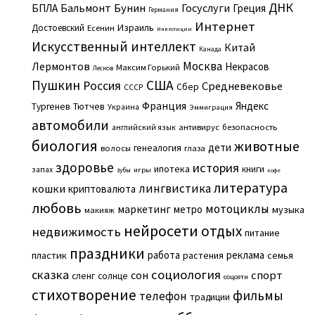
ДНК
Бальмонт
Бунин
Госуслуги
БПЛА
Греция
Германия
Интернет
Израиль
Достоевский
Есенин
Инвестиции
Искусственный интеллект
Китай
Канада
Москва
Лермонтов
Некрасов
Максим Горький
Лесков
Пушкин
США
Россия
Средневековье
Сбер
СССР
Франция
Яндекс
Тургенев
Тютчев
Украина
Эммиграция
автомобили
английский язык
антивирус
безопасность
биология
животные
дети
генеалогия
волосы
глаза
здоровье
история
ипотека
книги
запах
игры
зубы
кофе
литература
лингвистика
кошки
криптовалюта
любовь
мотоциклы
маркетинг
метро
музыка
макияж
нейросети
отдых
недвижимость
питание
праздники
работа
реклама
пластик
растения
семья
сказка
социология
сон
спорт
сленг
солнце
соцсети
стихотворение
фильмы
телефон
традиции