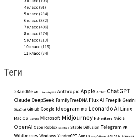
3 класс
(103)
4 класс
(91)
5 класс
(284)
6 класс
(332)
7 класс
(406)
8 класс
(274)
9 класс
(313)
10 класс
(115)
11 класс
(84)
Теги
ChatGPT
Apple
Anthropic
23andMe
AMD
Artlist
AncestryDNA
Claude
DeepSeek
Flux AI
Freepik
FamilyTreeDNA
Gemini
Leonardo AI
Ideogram
Linux
Google
GitHub
IMEI
GigaChat
Midjourney
Microsoft
Mac OS
Nvidia
MyHeritage
Magnific
OpenAI
Telegram
Roblox
Stable Diffusion
Ozon
VK
SberJazz
Wildberries
Windows
Авито
YandexGPT
Алиса AI
Армения
Азербайджан