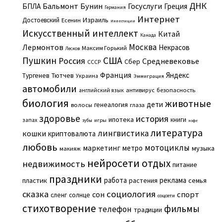
ДНК
Бальмонт
Бунин
Госуслуги
БПЛА
Греция
Германия
Интернет
Израиль
Достоевский
Есенин
Инвестиции
Искусственный интеллект
Китай
Канада
Москва
Лермонтов
Некрасов
Максим Горький
Лесков
Пушкин
США
Россия
Средневековье
Сбер
СССР
Франция
Яндекс
Тургенев
Тютчев
Украина
Эммиграция
автомобили
английский язык
антивирус
безопасность
биология
животные
дети
генеалогия
волосы
глаза
здоровье
история
ипотека
книги
запах
игры
зубы
кофе
литература
лингвистика
кошки
криптовалюта
любовь
мотоциклы
маркетинг
метро
музыка
макияж
нейросети
отдых
недвижимость
питание
праздники
работа
реклама
пластик
растения
семья
сказка
социология
сон
спорт
сленг
солнце
соцсети
стихотворение
фильмы
телефон
традиции