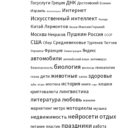
ДНК
Госуслуги
Греция
Достоевский
Есенин
Интернет
Израиль
Инвестиции
Искусственный интеллект
Канада
Китай
Лермонтов
Максим Горький
Лесков
Пушкин
Москва
Россия
Некрасов
СССР
США
Средневековье
Сбер
Тургенев
Тютчев
Франция
Яндекс
Украина
Эммиграция
автомобили
английский язык
антивирус
биология
генеалогия
безопасность
волосы
животные
здоровье
дети
глаза
запах
история
кошки
ипотека
книги
игры
зубы
кофе
лингвистика
криптовалюта
литература
любовь
макияж
мотоциклы
маркетинг
метро
музыка
нейросети
отдых
недвижимость
праздники
работа
питание
пластик