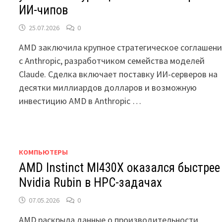
ИИ-чипов
25.07.2026
0
AMD заключила крупное стратегическое соглашен
с Anthropic, разработчиком семейства моделей
Claude. Сделка включает поставку ИИ-серверов на
десятки миллиардов долларов и возможную
инвестицию AMD в Anthropic …
КОМПЬЮТЕРЫ
AMD Instinct MI430X оказался быстрее
Nvidia Rubin в HPC-задачах
07.05.2026
0
AMD раскрыла данные о производительности