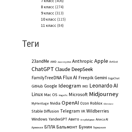
7 класс
(406)
8 класс
(274)
9 класс
(313)
10 класс
(115)
11 класс
(84)
Теги
Apple
Anthropic
23andMe
AMD
Artlist
AncestryDNA
ChatGPT
Claude
DeepSeek
Flux AI
Freepik
FamilyTreeDNA
Gemini
GigaChat
Leonardo AI
Ideogram
Google
GitHub
IMEI
Midjourney
Linux
Microsoft
Mac OS
Magnific
OpenAI
Roblox
Nvidia
Ozon
MyHeritage
SberJazz
Telegram
Wildberries
Stable Diffusion
VK
Windows
Авито
YandexGPT
Алиса AI
Азербайджан
Бальмонт
Бунин
БПЛА
Армения
Германия