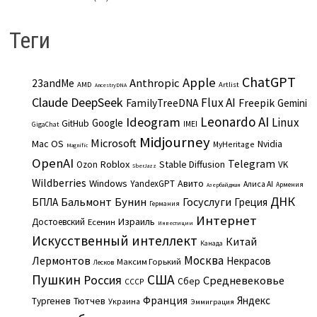
Теги
ChatGPT
Apple
Anthropic
23andMe
AMD
Artlist
AncestryDNA
Claude
DeepSeek
Flux AI
Freepik
FamilyTreeDNA
Gemini
Leonardo AI
Ideogram
Linux
Google
GitHub
IMEI
GigaChat
Midjourney
Microsoft
Mac OS
Nvidia
MyHeritage
Magnific
OpenAI
Telegram
Roblox
Stable Diffusion
Ozon
VK
SberJazz
Wildberries
Windows
Авито
YandexGPT
Алиса AI
Армения
Азербайджан
ДНК
Бальмонт
Бунин
Госуслуги
БПЛА
Греция
Германия
Интернет
Израиль
Достоевский
Есенин
Инвестиции
Искусственный интеллект
Китай
Канада
Москва
Лермонтов
Некрасов
Максим Горький
Лесков
Пушкин
США
Россия
Средневековье
Сбер
СССР
Франция
Яндекс
Тургенев
Тютчев
Украина
Эммиграция