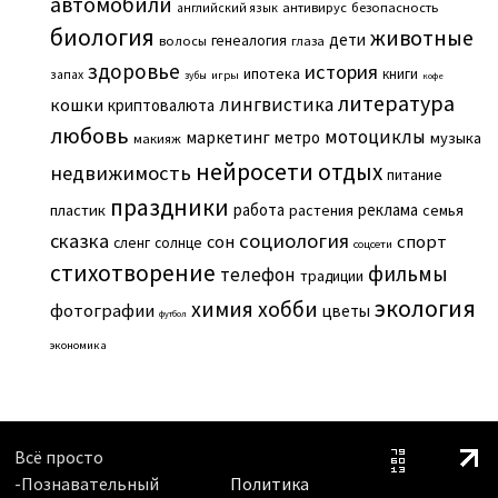
автомобили
английский язык
антивирус
безопасность
биология
животные
дети
генеалогия
волосы
глаза
здоровье
история
ипотека
книги
запах
игры
зубы
кофе
литература
лингвистика
кошки
криптовалюта
любовь
мотоциклы
маркетинг
метро
музыка
макияж
нейросети
отдых
недвижимость
питание
праздники
работа
реклама
пластик
растения
семья
сказка
социология
сон
спорт
сленг
солнце
соцсети
стихотворение
фильмы
телефон
традиции
экология
химия
хобби
фотографии
цветы
футбол
экономика
Всё просто
-Познавательный
Политика