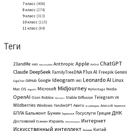
7 класс
(406)
8 класс
(274)
9 класс
(313)
10 класс
(115)
11 класс
(84)
Теги
ChatGPT
Apple
Anthropic
23andMe
AMD
Artlist
AncestryDNA
Claude
DeepSeek
Flux AI
Freepik
FamilyTreeDNA
Gemini
Leonardo AI
Ideogram
Linux
Google
GitHub
IMEI
GigaChat
Midjourney
Microsoft
Mac OS
Nvidia
MyHeritage
Magnific
OpenAI
Telegram
Roblox
Stable Diffusion
Ozon
VK
SberJazz
Wildberries
Windows
Авито
YandexGPT
Алиса AI
Армения
Азербайджан
ДНК
Бальмонт
Бунин
Госуслуги
БПЛА
Греция
Германия
Интернет
Израиль
Достоевский
Есенин
Инвестиции
Искусственный интеллект
Китай
Канада