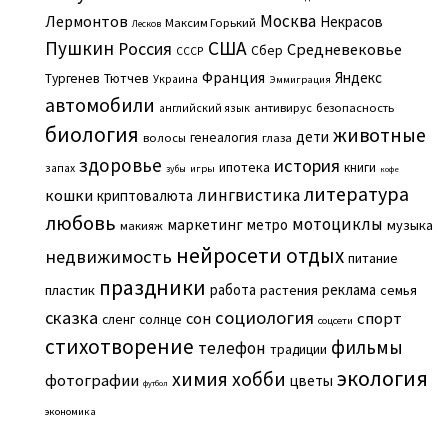
Москва
Лермонтов
Некрасов
Максим Горький
Лесков
Пушкин
США
Россия
Средневековье
Сбер
СССР
Франция
Яндекс
Тургенев
Тютчев
Украина
Эммиграция
автомобили
английский язык
антивирус
безопасность
биология
животные
дети
генеалогия
волосы
глаза
здоровье
история
ипотека
книги
запах
игры
зубы
кофе
литература
лингвистика
кошки
криптовалюта
любовь
мотоциклы
маркетинг
метро
музыка
макияж
нейросети
отдых
недвижимость
питание
праздники
работа
реклама
пластик
растения
семья
сказка
социология
сон
спорт
сленг
солнце
соцсети
стихотворение
фильмы
телефон
традиции
экология
химия
хобби
фотографии
цветы
футбол
экономика