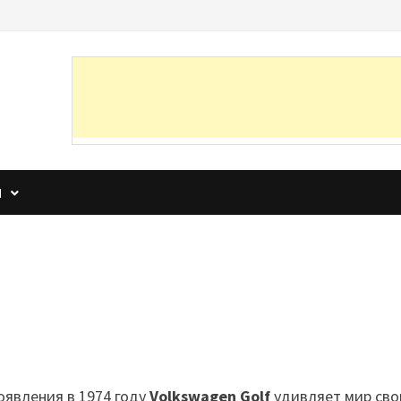
И
оявления в 1974 году
Volkswagen Golf
удивляет мир св