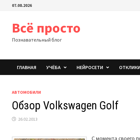
Перейти
07.08.2026
к
содержимому
Всё просто
Познавательный блог
ГЛАВНАЯ
УЧЁБА
НЕЙРОСЕТИ
ОТКЛИК
АВТОМОБИЛИ
Обзор Volkswagen Golf
26.02.2013
С момента своего п