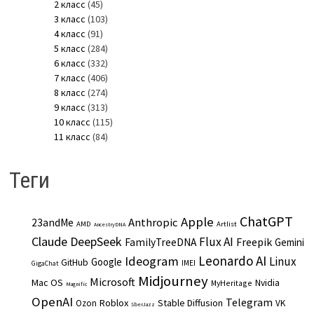
2 класс
(45)
3 класс
(103)
4 класс
(91)
5 класс
(284)
6 класс
(332)
7 класс
(406)
8 класс
(274)
9 класс
(313)
10 класс
(115)
11 класс
(84)
Теги
ChatGPT
Apple
Anthropic
23andMe
AMD
Artlist
AncestryDNA
Claude
DeepSeek
Flux AI
Freepik
FamilyTreeDNA
Gemini
Leonardo AI
Ideogram
Linux
Google
GitHub
IMEI
GigaChat
Midjourney
Microsoft
Mac OS
Nvidia
MyHeritage
Magnific
OpenAI
Telegram
Roblox
Stable Diffusion
Ozon
VK
SberJazz