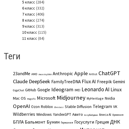
5 класс
(284)
6 класс
(332)
7 класс
(406)
8 класс
(274)
9 класс
(313)
10 класс
(115)
11 класс
(84)
Теги
ChatGPT
Apple
Anthropic
23andMe
AMD
Artlist
AncestryDNA
Claude
DeepSeek
Flux AI
Freepik
FamilyTreeDNA
Gemini
Leonardo AI
Ideogram
Linux
Google
GitHub
IMEI
GigaChat
Midjourney
Microsoft
Mac OS
Nvidia
MyHeritage
Magnific
OpenAI
Telegram
Roblox
Stable Diffusion
Ozon
VK
SberJazz
Wildberries
Windows
Авито
YandexGPT
Алиса AI
Армения
Азербайджан
ДНК
Бальмонт
Бунин
Госуслуги
БПЛА
Греция
Германия