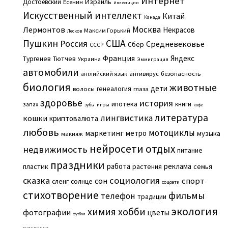
Интернет
Израиль
Достоевский
Есенин
Инвестиции
Искусственный интеллект
Китай
Канада
Москва
Лермонтов
Некрасов
Максим Горький
Лесков
Пушкин
США
Россия
Средневековье
Сбер
СССР
Франция
Яндекс
Тургенев
Тютчев
Украина
Эммиграция
автомобили
английский язык
антивирус
безопасность
биология
животные
дети
генеалогия
волосы
глаза
здоровье
история
ипотека
книги
запах
игры
зубы
кофе
литература
лингвистика
кошки
криптовалюта
любовь
мотоциклы
маркетинг
метро
музыка
макияж
нейросети
отдых
недвижимость
питание
праздники
работа
реклама
пластик
растения
семья
сказка
социология
сон
спорт
сленг
солнце
соцсети
стихотворение
фильмы
телефон
традиции
экология
химия
хобби
фотографии
цветы
футбол