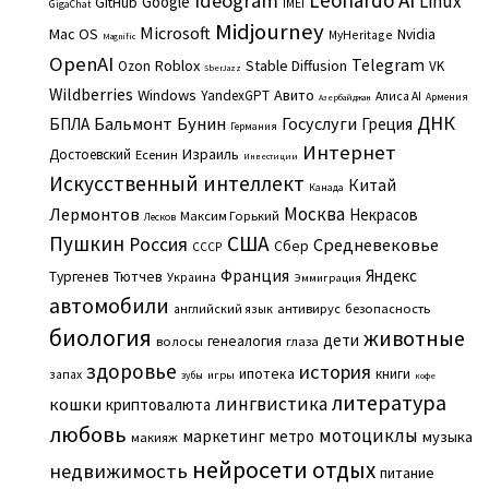
Ideogram
Linux
Google
GitHub
IMEI
GigaChat
Midjourney
Microsoft
Mac OS
Nvidia
MyHeritage
Magnific
OpenAI
Telegram
Roblox
Stable Diffusion
Ozon
VK
SberJazz
Wildberries
Windows
Авито
YandexGPT
Алиса AI
Армения
Азербайджан
ДНК
Бальмонт
Бунин
Госуслуги
БПЛА
Греция
Германия
Интернет
Израиль
Достоевский
Есенин
Инвестиции
Искусственный интеллект
Китай
Канада
Москва
Лермонтов
Некрасов
Максим Горький
Лесков
Пушкин
США
Россия
Средневековье
Сбер
СССР
Франция
Яндекс
Тургенев
Тютчев
Украина
Эммиграция
автомобили
английский язык
антивирус
безопасность
биология
животные
дети
генеалогия
волосы
глаза
здоровье
история
ипотека
книги
запах
игры
зубы
кофе
литература
лингвистика
кошки
криптовалюта
любовь
мотоциклы
маркетинг
метро
музыка
макияж
нейросети
отдых
недвижимость
питание