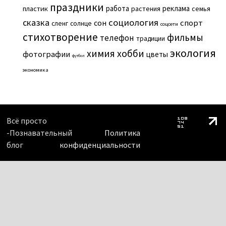
праздники
работа
реклама
пластик
растения
семья
сказка
социология
сон
спорт
сленг
солнце
соцсети
стихотворение
фильмы
телефон
традиции
экология
химия
хобби
фотографии
цветы
футбол
экономика
Всё просто
-Познавательный
Политика
блог
конфиденциальности