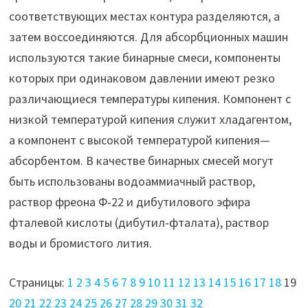
соответствующих местах контура разделяются, а
затем воссоединяются. Для абсорбционных машин
используются такие бинарные смеси, компоненты
которых при одинаковом давлении имеют резко
различающиеся температуры кипения. Компонент с
низкой температурой кипения служит хладагентом,
а компонент с высокой температурой кипения—
абсорбентом. В качестве бинарных смесей могут
быть использованы водоаммиачный раствор,
раствор фреона Ф-22 и дибутилового эфира
фталевой кислоты (дибутил-фталата), раствор
воды и бромистого лития.
Страницы:
1
2
3
4
5
6
7
8
9
10
11
12
13
14
15
16
17
18
19
20
21
22
23
24
25
26
27
28
29
30
31
32