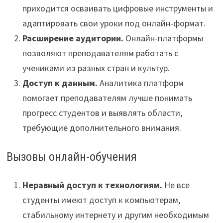
приходится осваивать цифровые инструменты и
адаптировать свои уроки под онлайн-формат.
Расширение аудитории.
Онлайн-платформы
позволяют преподавателям работать с
учениками из разных стран и культур.
Доступ к данным.
Аналитика платформ
помогает преподавателям лучше понимать
прогресс студентов и выявлять области,
требующие дополнительного внимания.
Вызовы онлайн-обучения
Неравный доступ к технологиям.
Не все
студенты имеют доступ к компьютерам,
стабильному интернету и другим необходимым