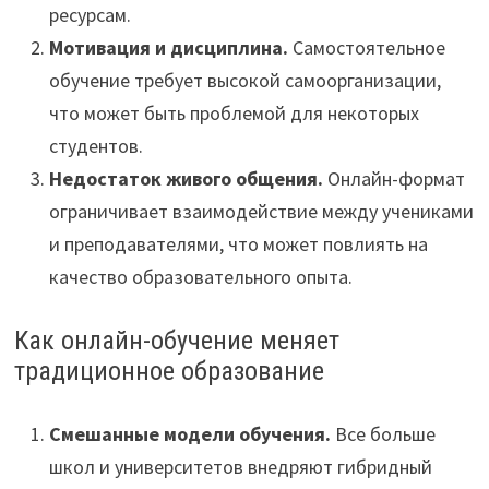
ресурсам.
Мотивация и дисциплина.
Самостоятельное
обучение требует высокой самоорганизации,
что может быть проблемой для некоторых
студентов.
Недостаток живого общения.
Онлайн-формат
ограничивает взаимодействие между учениками
и преподавателями, что может повлиять на
качество образовательного опыта.
Как онлайн-обучение меняет
традиционное образование
Смешанные модели обучения.
Все больше
школ и университетов внедряют гибридный