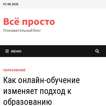
Перейти
07.08.2026
к
содержимому
Всё просто
Познавательный блог
МЕНЮ
ОБРАЗОВАНИЕ
Как онлайн-обучение
изменяет подход к
образованию