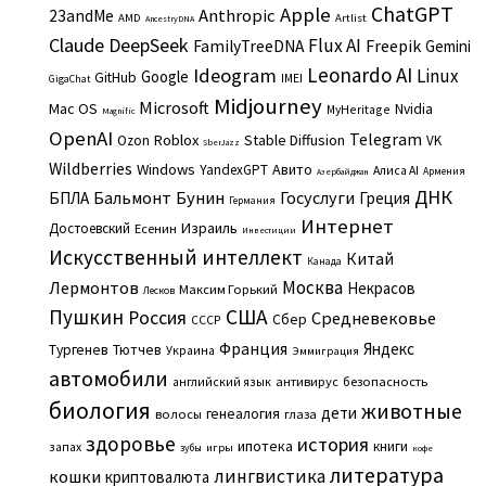
ChatGPT
Apple
Anthropic
23andMe
AMD
Artlist
AncestryDNA
Claude
DeepSeek
Flux AI
Freepik
FamilyTreeDNA
Gemini
Leonardo AI
Ideogram
Linux
Google
GitHub
IMEI
GigaChat
Midjourney
Microsoft
Mac OS
Nvidia
MyHeritage
Magnific
OpenAI
Telegram
Roblox
Stable Diffusion
Ozon
VK
SberJazz
Wildberries
Windows
Авито
YandexGPT
Алиса AI
Армения
Азербайджан
ДНК
Бальмонт
Бунин
Госуслуги
БПЛА
Греция
Германия
Интернет
Израиль
Достоевский
Есенин
Инвестиции
Искусственный интеллект
Китай
Канада
Москва
Лермонтов
Некрасов
Максим Горький
Лесков
Пушкин
США
Россия
Средневековье
Сбер
СССР
Франция
Яндекс
Тургенев
Тютчев
Украина
Эммиграция
автомобили
английский язык
антивирус
безопасность
биология
животные
дети
генеалогия
волосы
глаза
здоровье
история
ипотека
книги
запах
игры
зубы
кофе
литература
лингвистика
кошки
криптовалюта