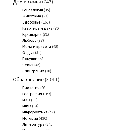
Дом и семья
(742)
Генеалогия
(35)
Животные
(57)
Здоровье
(263)
Квартира и дача
(76)
Кулинария
(31)
Любовь
(87)
Мода и красота
(48)
Отдых
(31)
Покупки
(43)
Семья
(46)
Эммиграция
(38)
Образование
(3 011)
Биология
(93)
География
(167)
ИЗО
(10)
ИнЯз
(34)
Информатика
(44)
История
(430)
Литература
(345)