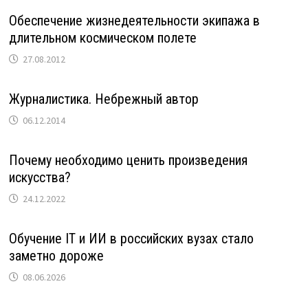
Обеспечение жизнедеятельности экипажа в
длительном космическом полете
27.08.2012
Журналистика. Небрежный автор
06.12.2014
Почему необходимо ценить произведения
искусства?
24.12.2022
Обучение IT и ИИ в российских вузах стало
заметно дороже
08.06.2026