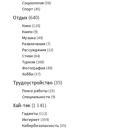
Социология
(56)
Спорт
(45)
Отдых
(640)
Кино
(120)
Книги
(9)
Музыка
(49)
Развлечения
(7)
Рассуждения
(23)
Стихи
(84)
Туризм
(268)
Фотография
(49)
Хобби
(37)
Трудоустройство
(35)
Поиск работы
(25)
Специальности
(9)
Хай-тек
(1 141)
Гаджеты
(112)
Интернет
(359)
Кибербезопасность
(55)