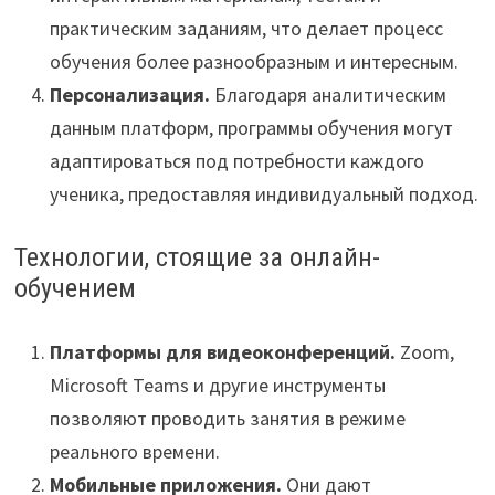
практическим заданиям, что делает процесс
обучения более разнообразным и интересным.
Персонализация.
Благодаря аналитическим
данным платформ, программы обучения могут
адаптироваться под потребности каждого
ученика, предоставляя индивидуальный подход.
Технологии, стоящие за онлайн-
обучением
Платформы для видеоконференций.
Zoom,
Microsoft Teams и другие инструменты
позволяют проводить занятия в режиме
реального времени.
Мобильные приложения.
Они дают