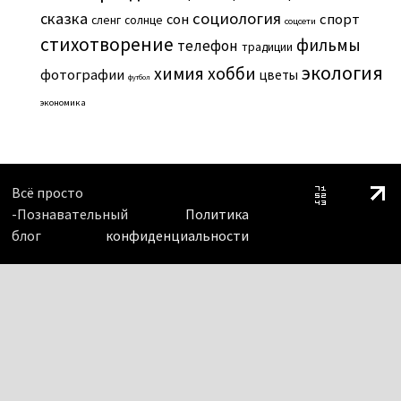
сказка
социология
сон
спорт
сленг
солнце
соцсети
стихотворение
фильмы
телефон
традиции
экология
химия
хобби
фотографии
цветы
футбол
экономика
Всё просто
-Познавательный
Политика
блог
конфиденциальности