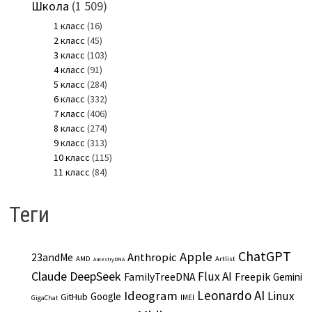
Школа
(1 509)
1 класс
(16)
2 класс
(45)
3 класс
(103)
4 класс
(91)
5 класс
(284)
6 класс
(332)
7 класс
(406)
8 класс
(274)
9 класс
(313)
10 класс
(115)
11 класс
(84)
Теги
ChatGPT
Apple
Anthropic
23andMe
AMD
Artlist
AncestryDNA
Claude
DeepSeek
Flux AI
Freepik
FamilyTreeDNA
Gemini
Leonardo AI
Ideogram
Linux
Google
GitHub
IMEI
GigaChat