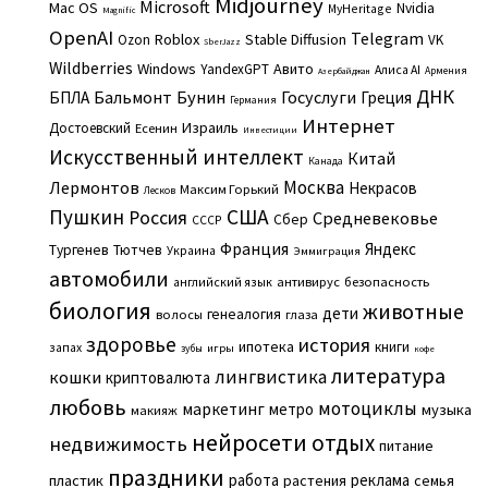
Midjourney
Microsoft
Mac OS
Nvidia
MyHeritage
Magnific
OpenAI
Telegram
Roblox
Stable Diffusion
Ozon
VK
SberJazz
Wildberries
Windows
Авито
YandexGPT
Алиса AI
Армения
Азербайджан
ДНК
Бальмонт
Бунин
Госуслуги
БПЛА
Греция
Германия
Интернет
Израиль
Достоевский
Есенин
Инвестиции
Искусственный интеллект
Китай
Канада
Москва
Лермонтов
Некрасов
Максим Горький
Лесков
Пушкин
США
Россия
Средневековье
Сбер
СССР
Франция
Яндекс
Тургенев
Тютчев
Украина
Эммиграция
автомобили
английский язык
антивирус
безопасность
биология
животные
дети
генеалогия
волосы
глаза
здоровье
история
ипотека
книги
запах
игры
зубы
кофе
литература
лингвистика
кошки
криптовалюта
любовь
мотоциклы
маркетинг
метро
музыка
макияж
нейросети
отдых
недвижимость
питание
праздники
работа
реклама
пластик
растения
семья