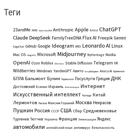
Теги
ChatGPT
Apple
Anthropic
23andMe
AMD
Artlist
AncestryDNA
Claude
DeepSeek
Flux AI
Freepik
FamilyTreeDNA
Gemini
Leonardo AI
Ideogram
Linux
Google
GitHub
IMEI
GigaChat
Midjourney
Microsoft
Mac OS
Nvidia
MyHeritage
Magnific
OpenAI
Telegram
Roblox
Stable Diffusion
Ozon
VK
SberJazz
Wildberries
Windows
Авито
YandexGPT
Алиса AI
Армения
Азербайджан
ДНК
Бальмонт
Бунин
Госуслуги
БПЛА
Греция
Германия
Интернет
Израиль
Достоевский
Есенин
Инвестиции
Искусственный интеллект
Китай
Канада
Москва
Лермонтов
Некрасов
Максим Горький
Лесков
Пушкин
США
Россия
Средневековье
Сбер
СССР
Франция
Яндекс
Тургенев
Тютчев
Украина
Эммиграция
автомобили
английский язык
антивирус
безопасность