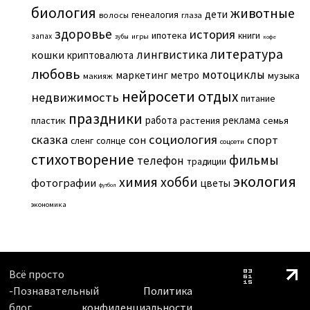
биология
животные
дети
генеалогия
волосы
глаза
здоровье
история
ипотека
книги
запах
игры
зубы
кофе
литература
лингвистика
кошки
криптовалюта
любовь
мотоциклы
маркетинг
метро
музыка
макияж
нейросети
отдых
недвижимость
питание
праздники
работа
реклама
пластик
растения
семья
сказка
социология
сон
спорт
сленг
солнце
соцсети
стихотворение
фильмы
телефон
традиции
экология
химия
хобби
фотографии
цветы
футбол
экономика
Всё просто
-Познавательный
Политика
блог
конфиденциальности