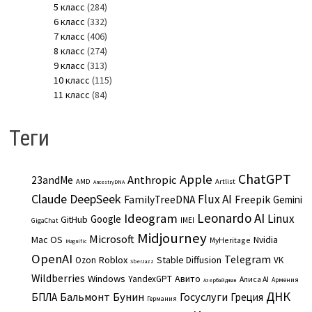
5 класс
(284)
6 класс
(332)
7 класс
(406)
8 класс
(274)
9 класс
(313)
10 класс
(115)
11 класс
(84)
Теги
ChatGPT
Apple
Anthropic
23andMe
AMD
Artlist
AncestryDNA
Claude
DeepSeek
Flux AI
Freepik
FamilyTreeDNA
Gemini
Leonardo AI
Ideogram
Linux
Google
GitHub
IMEI
GigaChat
Midjourney
Microsoft
Mac OS
Nvidia
MyHeritage
Magnific
OpenAI
Telegram
Roblox
Stable Diffusion
Ozon
VK
SberJazz
Wildberries
Windows
Авито
YandexGPT
Алиса AI
Армения
Азербайджан
ДНК
Бальмонт
Бунин
Госуслуги
БПЛА
Греция
Германия