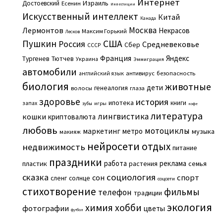
Интернет
Израиль
Достоевский
Есенин
Инвестиции
Искусственный интеллект
Китай
Канада
Москва
Лермонтов
Некрасов
Максим Горький
Лесков
Пушкин
США
Россия
Средневековье
Сбер
СССР
Франция
Яндекс
Тургенев
Тютчев
Украина
Эммиграция
автомобили
английский язык
антивирус
безопасность
биология
животные
дети
генеалогия
волосы
глаза
здоровье
история
ипотека
книги
запах
игры
зубы
кофе
литература
лингвистика
кошки
криптовалюта
любовь
мотоциклы
маркетинг
метро
музыка
макияж
нейросети
отдых
недвижимость
питание
праздники
работа
реклама
пластик
растения
семья
сказка
социология
сон
спорт
сленг
солнце
соцсети
стихотворение
фильмы
телефон
традиции
экология
химия
хобби
фотографии
цветы
футбол