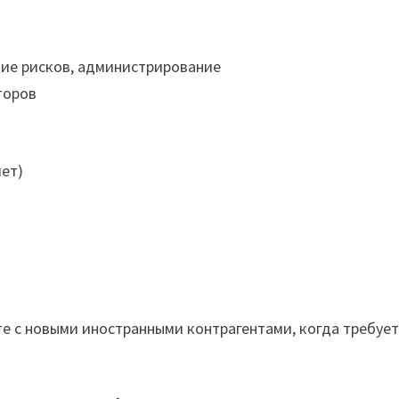
тие рисков, администрирование
торов
лет)
е с новыми иностранными контрагентами, когда требуе