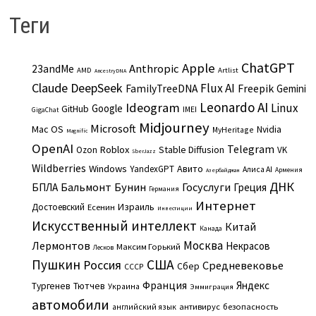
Теги
ChatGPT
Apple
Anthropic
23andMe
AMD
Artlist
AncestryDNA
Claude
DeepSeek
Flux AI
Freepik
FamilyTreeDNA
Gemini
Leonardo AI
Ideogram
Linux
Google
GitHub
IMEI
GigaChat
Midjourney
Microsoft
Mac OS
Nvidia
MyHeritage
Magnific
OpenAI
Telegram
Roblox
Stable Diffusion
Ozon
VK
SberJazz
Wildberries
Windows
Авито
YandexGPT
Алиса AI
Армения
Азербайджан
ДНК
Бальмонт
Бунин
Госуслуги
БПЛА
Греция
Германия
Интернет
Израиль
Достоевский
Есенин
Инвестиции
Искусственный интеллект
Китай
Канада
Москва
Лермонтов
Некрасов
Максим Горький
Лесков
Пушкин
США
Россия
Средневековье
Сбер
СССР
Франция
Яндекс
Тургенев
Тютчев
Украина
Эммиграция
автомобили
английский язык
антивирус
безопасность