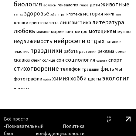
биология
животные
дети
генеалогия
волосы
глаза
здоровье
история
ипотека
книги
запах
игры
зубы
кофе
литература
лингвистика
кошки
криптовалюта
любовь
мотоциклы
маркетинг
метро
музыка
макияж
нейросети
отдых
недвижимость
питание
праздники
работа
реклама
пластик
растения
семья
сказка
социология
сон
спорт
сленг
солнце
соцсети
стихотворение
фильмы
телефон
традиции
экология
химия
хобби
фотографии
цветы
футбол
экономика
Всё просто
-Познавательный
Политика
блог
конфиденциальности