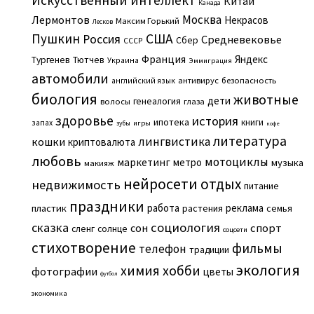
Китай
Канада
Москва
Лермонтов
Некрасов
Максим Горький
Лесков
Пушкин
США
Россия
Средневековье
Сбер
СССР
Франция
Яндекс
Тургенев
Тютчев
Украина
Эммиграция
автомобили
английский язык
антивирус
безопасность
биология
животные
дети
генеалогия
волосы
глаза
здоровье
история
ипотека
книги
запах
игры
зубы
кофе
литература
лингвистика
кошки
криптовалюта
любовь
мотоциклы
маркетинг
метро
музыка
макияж
нейросети
отдых
недвижимость
питание
праздники
работа
реклама
пластик
растения
семья
сказка
социология
сон
спорт
сленг
солнце
соцсети
стихотворение
фильмы
телефон
традиции
экология
химия
хобби
фотографии
цветы
футбол
экономика