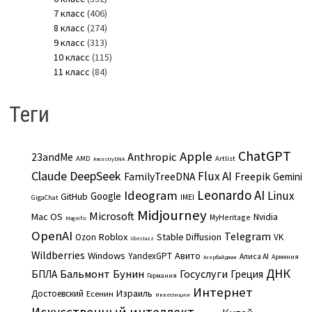
7 класс
(406)
8 класс
(274)
9 класс
(313)
10 класс
(115)
11 класс
(84)
Теги
ChatGPT
Apple
Anthropic
23andMe
AMD
Artlist
AncestryDNA
Claude
DeepSeek
Flux AI
Freepik
FamilyTreeDNA
Gemini
Leonardo AI
Ideogram
Linux
Google
GitHub
IMEI
GigaChat
Midjourney
Microsoft
Mac OS
Nvidia
MyHeritage
Magnific
OpenAI
Telegram
Roblox
Stable Diffusion
Ozon
VK
SberJazz
Wildberries
Windows
Авито
YandexGPT
Алиса AI
Армения
Азербайджан
ДНК
Бальмонт
Бунин
Госуслуги
БПЛА
Греция
Германия
Интернет
Израиль
Достоевский
Есенин
Инвестиции
Искусственный интеллект