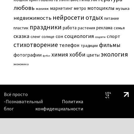
любовь
мотоциклы
маркетинг
метро
музыка
макияж
нейросети
отдых
недвижимость
питание
праздники
работа
реклама
пластик
растения
семья
сказка
социология
сон
спорт
сленг
солнце
соцсети
стихотворение
фильмы
телефон
традиции
экология
химия
хобби
фотографии
цветы
футбол
экономика
Всё просто
-Познавательный
Политика
блог
конфиденциальности