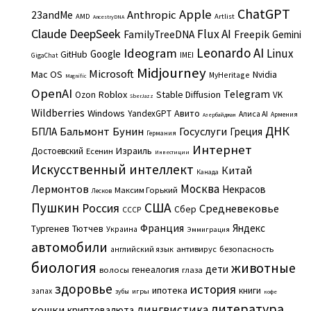
ChatGPT
Apple
Anthropic
23andMe
AMD
Artlist
AncestryDNA
Claude
DeepSeek
Flux AI
Freepik
FamilyTreeDNA
Gemini
Leonardo AI
Ideogram
Linux
Google
GitHub
IMEI
GigaChat
Midjourney
Microsoft
Mac OS
Nvidia
MyHeritage
Magnific
OpenAI
Telegram
Roblox
Stable Diffusion
Ozon
VK
SberJazz
Wildberries
Windows
Авито
YandexGPT
Алиса AI
Армения
Азербайджан
ДНК
Бальмонт
Бунин
Госуслуги
БПЛА
Греция
Германия
Интернет
Израиль
Достоевский
Есенин
Инвестиции
Искусственный интеллект
Китай
Канада
Москва
Лермонтов
Некрасов
Максим Горький
Лесков
Пушкин
США
Россия
Средневековье
Сбер
СССР
Франция
Яндекс
Тургенев
Тютчев
Украина
Эммиграция
автомобили
английский язык
антивирус
безопасность
биология
животные
дети
генеалогия
волосы
глаза
здоровье
история
ипотека
книги
запах
игры
зубы
кофе
литература
лингвистика
кошки
криптовалюта