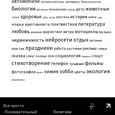
автомобили
английский язык
антивирус
безопасность
биология
животные
дети
генеалогия
волосы
глаза
здоровье
история
ипотека
книги
запах
игры
зубы
кофе
литература
лингвистика
кошки
криптовалюта
любовь
мотоциклы
маркетинг
метро
музыка
макияж
нейросети
отдых
недвижимость
питание
праздники
работа
реклама
пластик
растения
семья
сказка
социология
сон
спорт
сленг
солнце
соцсети
стихотворение
фильмы
телефон
традиции
экология
химия
хобби
фотографии
цветы
футбол
экономика
Всё просто
-Познавательный
Политика