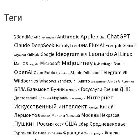
Теги
ChatGPT
Apple
Anthropic
23andMe
AMD
Artlist
AncestryDNA
Claude
DeepSeek
Flux AI
Freepik
FamilyTreeDNA
Gemini
Leonardo AI
Ideogram
Linux
Google
GitHub
IMEI
GigaChat
Midjourney
Microsoft
Mac OS
Nvidia
MyHeritage
Magnific
OpenAI
Telegram
Roblox
Stable Diffusion
Ozon
VK
SberJazz
Wildberries
Windows
Авито
YandexGPT
Алиса AI
Армения
Азербайджан
ДНК
Бальмонт
Бунин
Госуслуги
БПЛА
Греция
Германия
Интернет
Израиль
Достоевский
Есенин
Инвестиции
Искусственный интеллект
Китай
Канада
Москва
Лермонтов
Некрасов
Максим Горький
Лесков
Пушкин
США
Россия
Средневековье
Сбер
СССР
Франция
Яндекс
Тургенев
Тютчев
Украина
Эммиграция