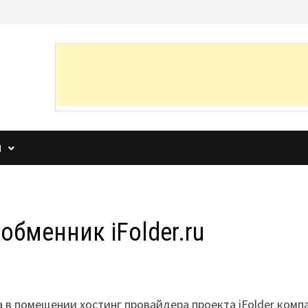
И
бменник iFolder.ru
а в помещении хостинг провайдера проекта iFolder комп