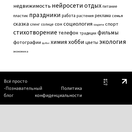
нейросети
отдых
недвижимость
питание
праздники
работа
реклама
пластик
растения
семья
сказка
социология
сон
спорт
сленг
солнце
соцсети
стихотворение
фильмы
телефон
традиции
экология
химия
хобби
фотографии
цветы
футбол
экономика
Всё просто
-Познавательный
Политика
блог
конфиденциальности