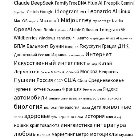
Claude
DeepSeek
Flux AI
Freepik
FamilyTreeDNA
Gemini
Leonardo AI
Ideogram
Linux
Google
GitHub
IMEI
GigaChat
Midjourney
Microsoft
Mac OS
Nvidia
MyHeritage
Magnific
OpenAI
Telegram
Roblox
Stable Diffusion
Ozon
VK
SberJazz
Wildberries
Windows
Авито
YandexGPT
Алиса AI
Армения
Азербайджан
ДНК
Бальмонт
Бунин
Госуслуги
БПЛА
Греция
Германия
Интернет
Израиль
Достоевский
Есенин
Инвестиции
Искусственный интеллект
Китай
Канада
Москва
Лермонтов
Некрасов
Максим Горький
Лесков
Пушкин
США
Россия
Средневековье
Сбер
СССР
Франция
Яндекс
Тургенев
Тютчев
Украина
Эммиграция
автомобили
английский язык
антивирус
безопасность
биология
животные
дети
генеалогия
волосы
глаза
здоровье
история
ипотека
книги
запах
игры
зубы
кофе
литература
лингвистика
кошки
криптовалюта
любовь
мотоциклы
маркетинг
метро
музыка
макияж