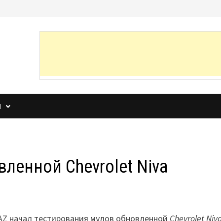
И
ленной Chevrolet Niva
AZ начал тестирования мулов обновленной
Chevrolet Niv