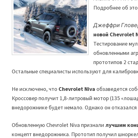
Подробнее об этом
Джеффри Глове
новой Chevrolet 
Тестирование мул
обновленными агр
прототипов 2 стад
Остальные специалисты используют для калибровк
Не исключено, что
Chevrolet Niva
обзаведется соб
Кроссовер получит 1,8-литровый мотор (135 «лоша
внедорожнике будет немало. Однако он отказался 
Обновленную Chevrolet Niva признали
лучшим кон
концепт внедорожника. Прототип получил шноркель,