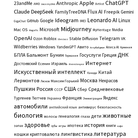
ChatGPT
Apple
Anthropic
23andMe
AMD
Artlist
AncestryDNA
Claude
DeepSeek
Flux AI
Freepik
FamilyTreeDNA
Gemini
Leonardo AI
Ideogram
Linux
Google
GitHub
IMEI
GigaChat
Midjourney
Microsoft
Mac OS
Nvidia
MyHeritage
Magnific
OpenAI
Telegram
Roblox
Stable Diffusion
Ozon
VK
SberJazz
Wildberries
Windows
Авито
YandexGPT
Алиса AI
Армения
Азербайджан
ДНК
Бальмонт
Бунин
Госуслуги
БПЛА
Греция
Германия
Интернет
Израиль
Достоевский
Есенин
Инвестиции
Искусственный интеллект
Китай
Канада
Москва
Лермонтов
Некрасов
Максим Горький
Лесков
Пушкин
США
Россия
Средневековье
Сбер
СССР
Франция
Яндекс
Тургенев
Тютчев
Украина
Эммиграция
автомобили
английский язык
антивирус
безопасность
биология
животные
дети
генеалогия
волосы
глаза
здоровье
история
ипотека
книги
запах
игры
зубы
кофе
литература
лингвистика
кошки
криптовалюта