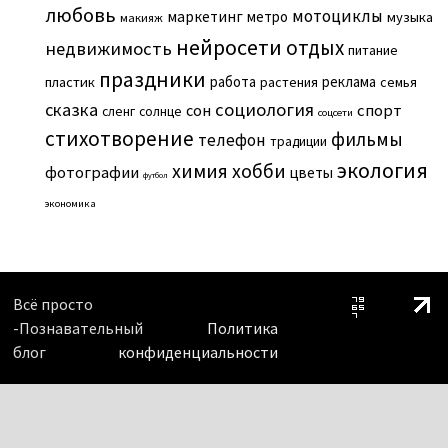
любовь
мотоциклы
маркетинг
метро
музыка
макияж
нейросети
отдых
недвижимость
питание
праздники
работа
реклама
пластик
растения
семья
сказка
социология
сон
спорт
сленг
солнце
соцсети
стихотворение
фильмы
телефон
традиции
экология
химия
хобби
фотографии
цветы
футбол
экономика
Всё просто
-Познавательный
Политика
блог
конфиденциальности