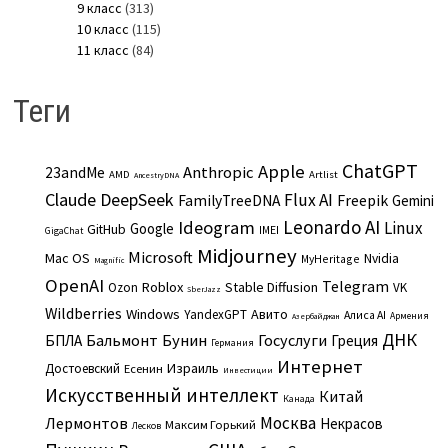
9 класс
(313)
10 класс
(115)
11 класс
(84)
Теги
ChatGPT
Apple
Anthropic
23andMe
AMD
Artlist
AncestryDNA
Claude
DeepSeek
Flux AI
Freepik
FamilyTreeDNA
Gemini
Leonardo AI
Ideogram
Linux
Google
GitHub
IMEI
GigaChat
Midjourney
Microsoft
Mac OS
Nvidia
MyHeritage
Magnific
OpenAI
Telegram
Roblox
Stable Diffusion
Ozon
VK
SberJazz
Wildberries
Windows
Авито
YandexGPT
Алиса AI
Армения
Азербайджан
ДНК
Бальмонт
Бунин
Госуслуги
БПЛА
Греция
Германия
Интернет
Израиль
Достоевский
Есенин
Инвестиции
Искусственный интеллект
Китай
Канада
Москва
Лермонтов
Некрасов
Максим Горький
Лесков