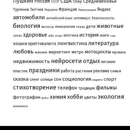
Пушкин
США
Россия
Средневековье
Сбер
СССР
Франция
Яндекс
Тургенев
Тютчев
Украина
Эммиграция
автомобили
английский язык
антивирус
безопасность
биология
животные
дети
генеалогия
волосы
глаза
здоровье
история
ипотека
книги
запах
игры
зубы
кофе
литература
лингвистика
кошки
криптовалюта
любовь
мотоциклы
маркетинг
метро
музыка
макияж
нейросети
отдых
недвижимость
питание
праздники
работа
реклама
пластик
растения
семья
сказка
социология
сон
спорт
сленг
солнце
соцсети
стихотворение
фильмы
телефон
традиции
экология
химия
хобби
фотографии
цветы
футбол
экономика