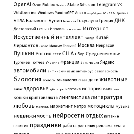
OpenAI
Telegram
Roblox
Stable Diffusion
Ozon
VK
SberJazz
Wildberries
Windows
Авито
YandexGPT
Алиса AI
Армения
Азербайджан
ДНК
Бальмонт
Бунин
Госуслуги
БПЛА
Греция
Германия
Интернет
Израиль
Достоевский
Есенин
Инвестиции
Искусственный интеллект
Китай
Канада
Москва
Лермонтов
Некрасов
Максим Горький
Лесков
Пушкин
США
Россия
Средневековье
Сбер
СССР
Франция
Яндекс
Тургенев
Тютчев
Украина
Эммиграция
автомобили
английский язык
антивирус
безопасность
биология
животные
дети
генеалогия
волосы
глаза
здоровье
история
ипотека
книги
запах
игры
зубы
кофе
литература
лингвистика
кошки
криптовалюта
любовь
мотоциклы
маркетинг
метро
музыка
макияж
нейросети
отдых
недвижимость
питание
праздники
работа
реклама
пластик
растения
семья
сказка
социология