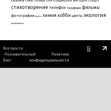
сон
спорт
сленг
солнце
соцсети
стихотворение
фильмы
телефон
традиции
экология
химия
хобби
фотографии
цветы
футбол
экономика
Всё просто
-Познавательный
Политика
блог
конфиденциальности