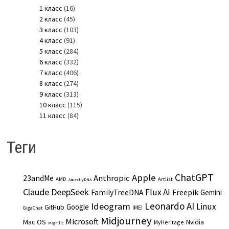
1 класс
(16)
2 класс
(45)
3 класс
(103)
4 класс
(91)
5 класс
(284)
6 класс
(332)
7 класс
(406)
8 класс
(274)
9 класс
(313)
10 класс
(115)
11 класс
(84)
Теги
ChatGPT
Apple
Anthropic
23andMe
AMD
Artlist
AncestryDNA
Claude
DeepSeek
Flux AI
Freepik
FamilyTreeDNA
Gemini
Leonardo AI
Ideogram
Linux
Google
GitHub
IMEI
GigaChat
Midjourney
Microsoft
Mac OS
Nvidia
MyHeritage
Magnific