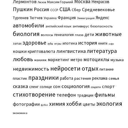
Москва
Лермонтов
Некрасов
Максим Горький
Лесков
Пушкин
США
Россия
Средневековье
Сбер
СССР
Франция
Яндекс
Тургенев
Тютчев
Украина
Эммиграция
автомобили
английский язык
антивирус
безопасность
биология
животные
дети
генеалогия
волосы
глаза
здоровье
история
ипотека
книги
запах
игры
зубы
кофе
литература
лингвистика
кошки
криптовалюта
любовь
мотоциклы
маркетинг
метро
музыка
макияж
нейросети
отдых
недвижимость
питание
праздники
работа
реклама
пластик
растения
семья
сказка
социология
сон
спорт
сленг
солнце
соцсети
стихотворение
фильмы
телефон
традиции
экология
химия
хобби
фотографии
цветы
футбол
экономика