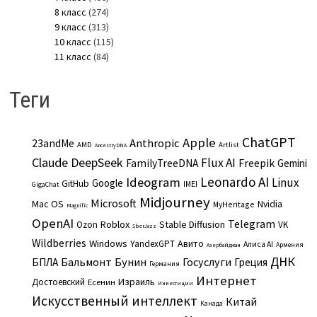
8 класс
(274)
9 класс
(313)
10 класс
(115)
11 класс
(84)
Теги
ChatGPT
Apple
Anthropic
23andMe
AMD
Artlist
AncestryDNA
Claude
DeepSeek
Flux AI
Freepik
FamilyTreeDNA
Gemini
Leonardo AI
Ideogram
Linux
Google
GitHub
IMEI
GigaChat
Midjourney
Microsoft
Mac OS
Nvidia
MyHeritage
Magnific
OpenAI
Telegram
Roblox
Stable Diffusion
Ozon
VK
SberJazz
Wildberries
Windows
Авито
YandexGPT
Алиса AI
Армения
Азербайджан
ДНК
Бальмонт
Бунин
Госуслуги
БПЛА
Греция
Германия
Интернет
Израиль
Достоевский
Есенин
Инвестиции
Искусственный интеллект
Китай
Канада