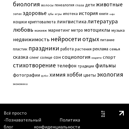
биология
животные
дети
генеалогия
волосы
глаза
здоровье
история
ипотека
книги
запах
игры
зубы
кофе
литература
лингвистика
кошки
криптовалюта
любовь
мотоциклы
маркетинг
метро
музыка
макияж
нейросети
отдых
недвижимость
питание
праздники
работа
реклама
пластик
растения
семья
сказка
социология
сон
спорт
сленг
солнце
соцсети
стихотворение
фильмы
телефон
традиции
экология
химия
хобби
фотографии
цветы
футбол
экономика
Всё просто
-Познавательный
Политика
блог
конфиденциальности