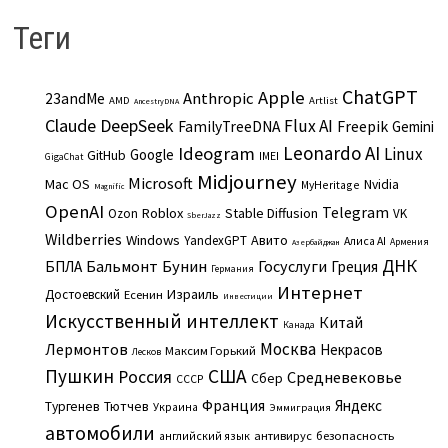
Теги
ChatGPT
Apple
Anthropic
23andMe
AMD
Artlist
AncestryDNA
Claude
DeepSeek
Flux AI
Freepik
FamilyTreeDNA
Gemini
Leonardo AI
Ideogram
Linux
Google
GitHub
IMEI
GigaChat
Midjourney
Microsoft
Mac OS
Nvidia
MyHeritage
Magnific
OpenAI
Telegram
Roblox
Stable Diffusion
Ozon
VK
SberJazz
Wildberries
Windows
Авито
YandexGPT
Алиса AI
Армения
Азербайджан
ДНК
Бальмонт
Бунин
Госуслуги
БПЛА
Греция
Германия
Интернет
Израиль
Достоевский
Есенин
Инвестиции
Искусственный интеллект
Китай
Канада
Москва
Лермонтов
Некрасов
Максим Горький
Лесков
Пушкин
США
Россия
Средневековье
Сбер
СССР
Франция
Яндекс
Тургенев
Тютчев
Украина
Эммиграция
автомобили
английский язык
антивирус
безопасность