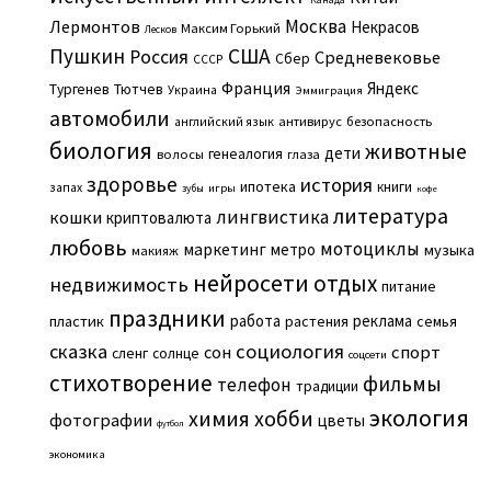
Москва
Лермонтов
Некрасов
Максим Горький
Лесков
Пушкин
США
Россия
Средневековье
Сбер
СССР
Франция
Яндекс
Тургенев
Тютчев
Украина
Эммиграция
автомобили
английский язык
антивирус
безопасность
биология
животные
дети
генеалогия
волосы
глаза
здоровье
история
ипотека
книги
запах
игры
зубы
кофе
литература
лингвистика
кошки
криптовалюта
любовь
мотоциклы
маркетинг
метро
музыка
макияж
нейросети
отдых
недвижимость
питание
праздники
работа
реклама
пластик
растения
семья
сказка
социология
сон
спорт
сленг
солнце
соцсети
стихотворение
фильмы
телефон
традиции
экология
химия
хобби
фотографии
цветы
футбол
экономика