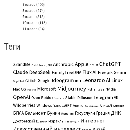
7 класс
(406)
8 класс
(274)
9 класс
(313)
10 класс
(115)
11 класс
(84)
Теги
ChatGPT
Apple
Anthropic
23andMe
AMD
Artlist
AncestryDNA
Claude
DeepSeek
Flux AI
Freepik
FamilyTreeDNA
Gemini
Leonardo AI
Ideogram
Linux
Google
GitHub
IMEI
GigaChat
Midjourney
Microsoft
Mac OS
Nvidia
MyHeritage
Magnific
OpenAI
Telegram
Roblox
Stable Diffusion
Ozon
VK
SberJazz
Wildberries
Windows
Авито
YandexGPT
Алиса AI
Армения
Азербайджан
ДНК
Бальмонт
Бунин
Госуслуги
БПЛА
Греция
Германия
Интернет
Израиль
Достоевский
Есенин
Инвестиции
Искусственный интеллект
Китай
Канада