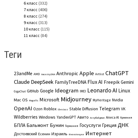
6 класс
(332)
7 класс
(406)
8 класс
(274)
9 класс
(313)
10 класс
(115)
11 класс
(84)
Теги
ChatGPT
Apple
Anthropic
23andMe
AMD
Artlist
AncestryDNA
Claude
DeepSeek
Flux AI
Freepik
FamilyTreeDNA
Gemini
Leonardo AI
Ideogram
Linux
Google
GitHub
IMEI
GigaChat
Midjourney
Microsoft
Mac OS
Nvidia
MyHeritage
Magnific
OpenAI
Telegram
Roblox
Stable Diffusion
Ozon
VK
SberJazz
Wildberries
Windows
Авито
YandexGPT
Алиса AI
Армения
Азербайджан
ДНК
Бальмонт
Бунин
Госуслуги
БПЛА
Греция
Германия
Интернет
Израиль
Достоевский
Есенин
Инвестиции