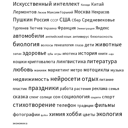
Искусственный интеллект
Китай
Канада
Москва
Лермонтов
Некрасов
Максим Горький
Лесков
Пушкин
США
Россия
Средневековье
Сбер
СССР
Франция
Яндекс
Тургенев
Тютчев
Украина
Эммиграция
автомобили
английский язык
антивирус
безопасность
биология
животные
дети
генеалогия
волосы
глаза
здоровье
история
ипотека
книги
запах
игры
зубы
кофе
литература
лингвистика
кошки
криптовалюта
любовь
мотоциклы
маркетинг
метро
музыка
макияж
нейросети
отдых
недвижимость
питание
праздники
работа
реклама
пластик
растения
семья
сказка
социология
сон
спорт
сленг
солнце
соцсети
стихотворение
фильмы
телефон
традиции
экология
химия
хобби
фотографии
цветы
футбол
экономика