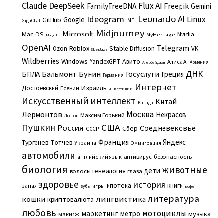
Claude
DeepSeek
Flux AI
Freepik
FamilyTreeDNA
Gemini
Leonardo AI
Ideogram
Linux
Google
GitHub
IMEI
GigaChat
Midjourney
Microsoft
Mac OS
Nvidia
MyHeritage
Magnific
OpenAI
Telegram
Roblox
Stable Diffusion
Ozon
VK
SberJazz
Wildberries
Windows
Авито
YandexGPT
Алиса AI
Армения
Азербайджан
ДНК
Бальмонт
Бунин
Госуслуги
БПЛА
Греция
Германия
Интернет
Израиль
Достоевский
Есенин
Инвестиции
Искусственный интеллект
Китай
Канада
Москва
Лермонтов
Некрасов
Максим Горький
Лесков
Пушкин
США
Россия
Средневековье
Сбер
СССР
Франция
Яндекс
Тургенев
Тютчев
Украина
Эммиграция
автомобили
английский язык
антивирус
безопасность
биология
животные
дети
генеалогия
волосы
глаза
здоровье
история
ипотека
книги
запах
игры
зубы
кофе
литература
лингвистика
кошки
криптовалюта
любовь
мотоциклы
маркетинг
метро
музыка
макияж