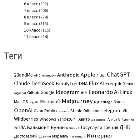
6 класс
(332)
7 класс
(406)
8 класс
(274)
9 класс
(313)
10 класс
(115)
11 класс
(84)
Теги
ChatGPT
Apple
Anthropic
23andMe
AMD
Artlist
AncestryDNA
Claude
DeepSeek
Flux AI
Freepik
FamilyTreeDNA
Gemini
Leonardo AI
Ideogram
Linux
Google
GitHub
IMEI
GigaChat
Midjourney
Microsoft
Mac OS
Nvidia
MyHeritage
Magnific
OpenAI
Telegram
Roblox
Stable Diffusion
Ozon
VK
SberJazz
Wildberries
Windows
Авито
YandexGPT
Алиса AI
Армения
Азербайджан
ДНК
Бальмонт
Бунин
Госуслуги
БПЛА
Греция
Германия
Интернет
Израиль
Достоевский
Есенин
Инвестиции