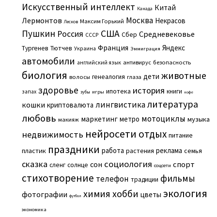
Искусственный интеллект
Китай
Канада
Москва
Лермонтов
Некрасов
Максим Горький
Лесков
Пушкин
США
Россия
Средневековье
Сбер
СССР
Франция
Яндекс
Тургенев
Тютчев
Украина
Эммиграция
автомобили
английский язык
антивирус
безопасность
биология
животные
дети
генеалогия
волосы
глаза
здоровье
история
ипотека
книги
запах
игры
зубы
кофе
литература
лингвистика
кошки
криптовалюта
любовь
мотоциклы
маркетинг
метро
музыка
макияж
нейросети
отдых
недвижимость
питание
праздники
работа
реклама
пластик
растения
семья
сказка
социология
сон
спорт
сленг
солнце
соцсети
стихотворение
фильмы
телефон
традиции
экология
химия
хобби
фотографии
цветы
футбол
экономика