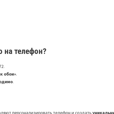
о на телефон?
72.
к обои»
.
ходимо
.
воляют персонализировать телефон и создать
уникальн