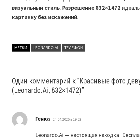
визуальный стиль
.
Разрешение 832×1472
идеаль
картинку без искажений
.
МЕТКИ
LEONARDO AI
ТЕЛЕФОН
Один комментарий к “
Красивые фото деву
(Leonardo.Ai, 832×1472)
”
:
Генка
24.04.2025 в 19:52
Leonardo.Ai — настоящая находка! Беспла