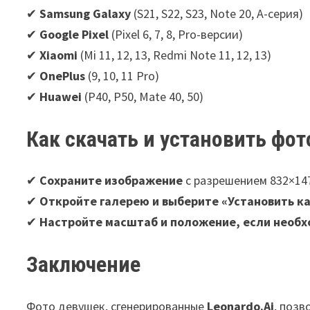
✔
Samsung Galaxy
(S21, S22, S23, Note 20, A-серия)
✔
Google Pixel
(Pixel 6, 7, 8, Pro-версии)
✔
Xiaomi
(Mi 11, 12, 13, Redmi Note 11, 12, 13)
✔
OnePlus
(9, 10, 11 Pro)
✔
Huawei
(P40, P50, Mate 40, 50)
Как скачать и установить фот
✔
Сохраните изображение
с разрешением 832×14
✔
Откройте галерею и выберите «Установить ка
✔
Настройте масштаб и положение, если необ
Заключение
Фото девушек, сгенерированные
Leonardo.Ai
, поз