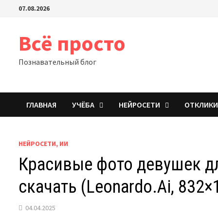
Перейти
07.08.2026
к
содержимому
Всё просто
Познавательный блог
ГЛАВНАЯ
УЧЁБА
НЕЙРОСЕТИ
ОТКЛИК
НЕЙРОСЕТИ, ИИ
Красивые фото девушек дл
скачать (Leonardo.Ai, 832×
04.04.2025