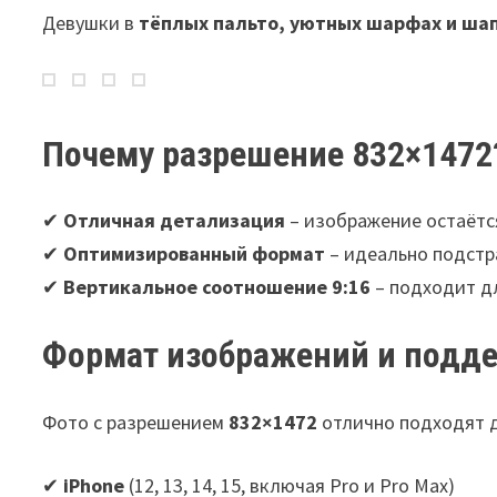
Девушки в
тёплых пальто, уютных шарфах и ша
Почему разрешение 832×1472
✔
Отличная детализация
– изображение остаётся
✔
Оптимизированный формат
– идеально подстр
✔
Вертикальное соотношение 9:16
– подходит д
Формат изображений и подд
Фото с разрешением
832×1472
отлично подходят 
✔
iPhone
(12, 13, 14, 15, включая Pro и Pro Max)