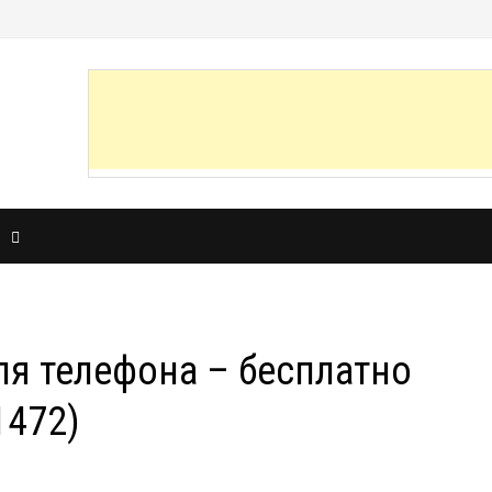
И
я телефона – бесплатно
1472)