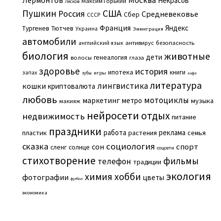
Некрасов
Максим Горький
Лесков
Пушкин
США
Россия
Средневековье
Сбер
СССР
Франция
Яндекс
Тургенев
Тютчев
Украина
Эммиграция
автомобили
английский язык
антивирус
безопасность
биология
животные
дети
генеалогия
волосы
глаза
здоровье
история
ипотека
книги
запах
игры
зубы
кофе
литература
лингвистика
кошки
криптовалюта
любовь
мотоциклы
маркетинг
метро
музыка
макияж
нейросети
отдых
недвижимость
питание
праздники
работа
реклама
пластик
растения
семья
сказка
социология
сон
спорт
сленг
солнце
соцсети
стихотворение
фильмы
телефон
традиции
экология
химия
хобби
фотографии
цветы
футбол
экономика