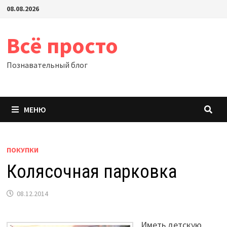
Перейти
08.08.2026
к
содержимому
Всё просто
Познавательный блог
МЕНЮ
ПОКУПКИ
Колясочная парковка
08.12.2014
Иметь детскую