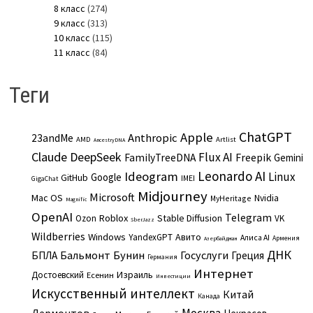
8 класс
(274)
9 класс
(313)
10 класс
(115)
11 класс
(84)
Теги
ChatGPT
Apple
Anthropic
23andMe
AMD
Artlist
AncestryDNA
Claude
DeepSeek
Flux AI
Freepik
FamilyTreeDNA
Gemini
Leonardo AI
Ideogram
Linux
Google
GitHub
IMEI
GigaChat
Midjourney
Microsoft
Mac OS
Nvidia
MyHeritage
Magnific
OpenAI
Telegram
Roblox
Stable Diffusion
Ozon
VK
SberJazz
Wildberries
Windows
Авито
YandexGPT
Алиса AI
Армения
Азербайджан
ДНК
Бальмонт
Бунин
Госуслуги
БПЛА
Греция
Германия
Интернет
Израиль
Достоевский
Есенин
Инвестиции
Искусственный интеллект
Китай
Канада
Москва
Лермонтов