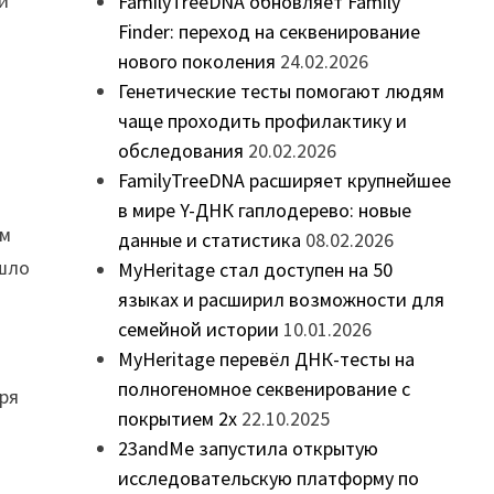
й
FamilyTreeDNA обновляет Family
Finder: переход на секвенирование
нового поколения
24.02.2026
Генетические тесты помогают людям
чаще проходить профилактику и
обследования
20.02.2026
FamilyTreeDNA расширяет крупнейшее
в мире Y-ДНК гаплодерево: новые
им
данные и статистика
08.02.2026
 шло
MyHeritage стал доступен на 50
языках и расширил возможности для
семейной истории
10.01.2026
MyHeritage перевёл ДНК-тесты на
полногеномное секвенирование с
аря
покрытием 2x
22.10.2025
23andMe запустила открытую
исследовательскую платформу по