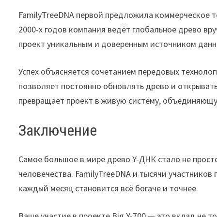
FamilyTreeDNA первой предложила коммерческое те
2000-х годов компания ведёт глобальное древо вру
проект уникальным и доверенным источником данн
Успех объясняется сочетанием передовых технологи
позволяет постоянно обновлять древо и открывать
превращает проект в живую систему, объединяющу
Заключение
Самое большое в мире древо Y-ДНК стало не прост
человечества. FamilyTreeDNA и тысячи участников
каждый месяц становится всё богаче и точнее.
Ваше участие в проекте Big Y-700 — это вклад не т