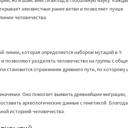
орни, но и шанс внести вклад в глобальную науку. Кажды
открывает неизвестные ранее ветви и позволяет лучше
линии человечества.
ой линии, которая определяется набором мутаций в Y-
у и позволяют разделять человечество на группы с общ
па становится отражением древнего пути, по которому
значение. Оно помогает выявить древнейшие миграции,
поставить археологические данные с генетикой. Благод
ьной историей человечества.