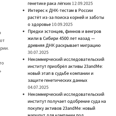
генетике рака лёгких
12.09.2025
Интерес к ДНК-тестам в России
растёт из-за поиска корней и заботы
о здоровье
10.09.2025
Предки эстонцев, финнов и венгров
ю
жили в Сибири 4500 лет назад —
уют
древняя ДНК раскрывает миграцию
ории.
30.07.2025
Некоммерческий исследовательский
то
институт приобрёл активы 23andMe:
ь
новый этап в судьбе компании и
защите генетических данных
04.07.2025
Некоммерческий исследовательский
институт получает одобрение суда на
покупку активов 23andMe: новый
маршрут для компании под