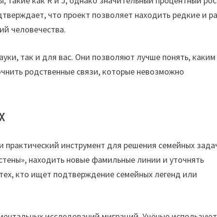
, такие как R и J, однако значительный процентный рос
дтверждает, что проект позволяет находить редкие и р
ий человечества.
уки, так и для вас. Они позволяют лучше понять, каким
очнить родственные связи, которые невозможно
х
 и практический инструмент для решения семейных задач
стены», находить новые фамильные линии и уточнять
тех, кто ищет подтверждение семейных легенд или
ментальных исследований миграций. Учёные используют