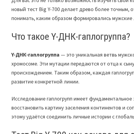
Для вас это не только возможность изучить свои к
новый тест Big Y-700 делает древо более точным, 
понимать, каким образом формировались мужские 
Что такое Y-ДНК-гаплогруппа?
Y-ДНК-гаплогруппа
— это уникальная ветвь мужск
хромосоме. Эти мутации передаются от отца к сын
происхождением. Таким образом, каждая гаплогруп
развитие конкретной линии.
Исследование гаплогрупп имеет фундаментальное 
восстановить картину заселения континентов и со
этому удаётся соединить личные истории с глобал