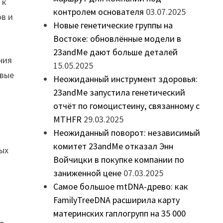
 к
контролем основателя
03.07.2025
ов и
Новые генетические группы на
Востоке: обновлённые модели в
23andMe дают больше деталей
ния
15.05.2025
овые
Неожиданный инструмент здоровья:
23andMe запустила генетический
отчёт по гомоцистеину, связанному с
MTHFR
29.03.2025
Неожиданный поворот: независимый
комитет 23andMe отказал Энн
ных
Войчицки в покупке компании по
заниженной цене
07.03.2025
и
Самое большое mtDNA-древо: как
FamilyTreeDNA расширила карту
материнских гаплогрупп на 35 000