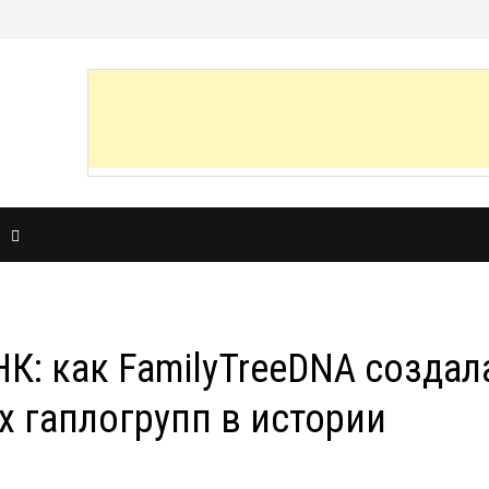
И
К: как FamilyTreeDNA создал
 гаплогрупп в истории