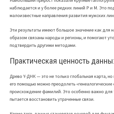
Наибольший прирост показали крупные гаплогруппы
наблюдается и у более редких линий P и M. Это по
малоизвестные направления развития мужских лин
Эти результаты имеют большое значение как для на
образом связаны народы и регионы, и помогают ут
подтвердить другими методами.
Практическая ценность данны
Древо Y-ДНК — это не только глобальная карта, но
его помощью можно преодолеть «генеалогические 
происхождение фамилий. Это особенно важно для 
пытается восстановить утраченные связи.
Кроме того, данные становятся основой для фунда