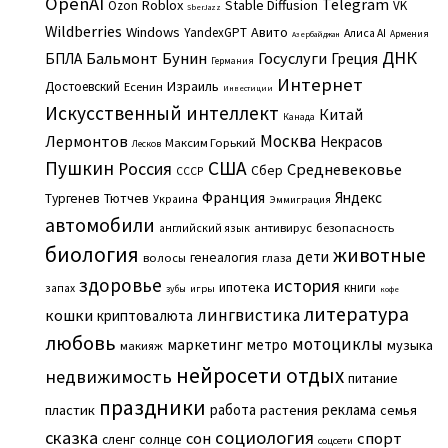
OpenAI
Telegram
Roblox
Stable Diffusion
Ozon
VK
SberJazz
Wildberries
Windows
Авито
YandexGPT
Алиса AI
Армения
Азербайджан
ДНК
Бальмонт
Бунин
Госуслуги
БПЛА
Греция
Германия
Интернет
Израиль
Достоевский
Есенин
Инвестиции
Искусственный интеллект
Китай
Канада
Москва
Лермонтов
Некрасов
Максим Горький
Лесков
Пушкин
США
Россия
Средневековье
Сбер
СССР
Франция
Яндекс
Тургенев
Тютчев
Украина
Эммиграция
автомобили
английский язык
антивирус
безопасность
биология
животные
дети
генеалогия
волосы
глаза
здоровье
история
ипотека
книги
запах
игры
зубы
кофе
литература
лингвистика
кошки
криптовалюта
любовь
мотоциклы
маркетинг
метро
музыка
макияж
нейросети
отдых
недвижимость
питание
праздники
работа
реклама
пластик
растения
семья
сказка
социология
сон
спорт
сленг
солнце
соцсети