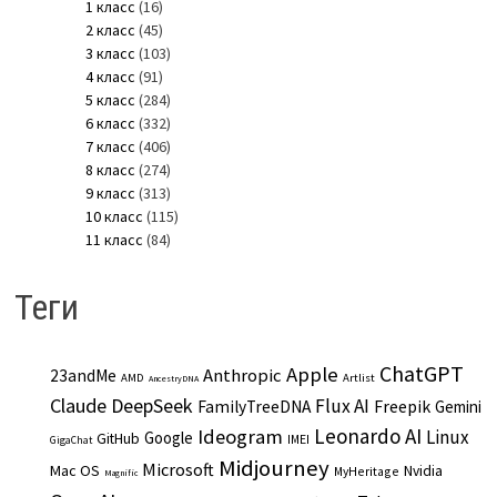
1 класс
(16)
2 класс
(45)
3 класс
(103)
4 класс
(91)
5 класс
(284)
6 класс
(332)
7 класс
(406)
8 класс
(274)
9 класс
(313)
10 класс
(115)
11 класс
(84)
Теги
ChatGPT
Apple
Anthropic
23andMe
AMD
Artlist
AncestryDNA
Claude
DeepSeek
Flux AI
Freepik
FamilyTreeDNA
Gemini
Leonardo AI
Ideogram
Linux
Google
GitHub
IMEI
GigaChat
Midjourney
Microsoft
Mac OS
Nvidia
MyHeritage
Magnific