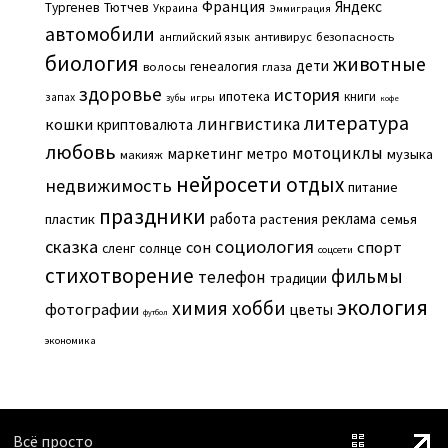
Франция
Яндекс
Тургенев
Тютчев
Украина
Эммиграция
автомобили
английский язык
антивирус
безопасность
биология
животные
дети
генеалогия
волосы
глаза
здоровье
история
ипотека
книги
запах
игры
зубы
кофе
литература
лингвистика
кошки
криптовалюта
любовь
мотоциклы
маркетинг
метро
музыка
макияж
нейросети
отдых
недвижимость
питание
праздники
работа
реклама
пластик
растения
семья
сказка
социология
сон
спорт
сленг
солнце
соцсети
стихотворение
фильмы
телефон
традиции
экология
химия
хобби
фотографии
цветы
футбол
экономика
Всё просто