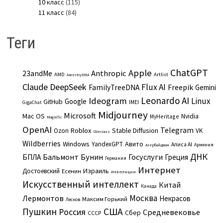
10 класс
(115)
11 класс
(84)
Теги
ChatGPT
Apple
Anthropic
23andMe
AMD
Artlist
AncestryDNA
Claude
DeepSeek
Flux AI
Freepik
FamilyTreeDNA
Gemini
Leonardo AI
Ideogram
Linux
Google
GitHub
IMEI
GigaChat
Midjourney
Microsoft
Mac OS
Nvidia
MyHeritage
Magnific
OpenAI
Telegram
Roblox
Stable Diffusion
Ozon
VK
SberJazz
Wildberries
Windows
Авито
YandexGPT
Алиса AI
Армения
Азербайджан
ДНК
Бальмонт
Бунин
Госуслуги
БПЛА
Греция
Германия
Интернет
Израиль
Достоевский
Есенин
Инвестиции
Искусственный интеллект
Китай
Канада
Москва
Лермонтов
Некрасов
Максим Горький
Лесков
Пушкин
США
Россия
Средневековье
Сбер
СССР