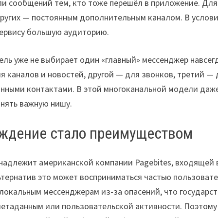
ли сообщений тем, кто тоже перешёл в приложение. Для
других — постоянным дополнительным каналом. В услов
сервису большую аудиторию.
ль уже не выбирает один «главный» мессенджер навсег
я каналов и новостей, другой — для звонков, третий — 
анными контактами. В этой многоканальной модели даж
анять важную нишу.
ождение стало преимуществом
инадлежит американской компании Pagebites, входящей 
льтернатив это может восприниматься частью пользоват
локальным мессенджерам из-за опасений, что государст
 метаданным или пользовательской активности. Поэтому