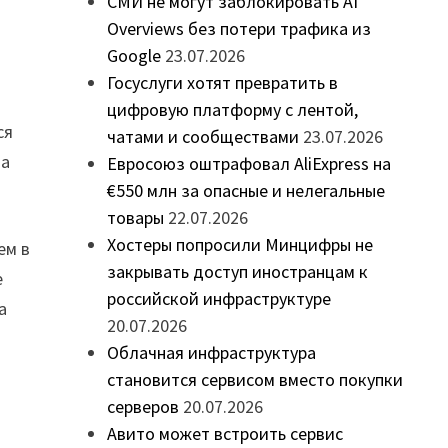
СМИ не могут заблокировать AI
Overviews без потери трафика из
Google
23.07.2026
Госуслуги хотят превратить в
цифровую платформу с лентой,
ся
чатами и сообществами
23.07.2026
ла
Евросоюз оштрафовал AliExpress на
€550 млн за опасные и нелегальные
товары
22.07.2026
Хостеры попросили Минцифры не
ем в
закрывать доступ иностранцам к
е
российской инфраструктуре
а
20.07.2026
Облачная инфраструктура
становится сервисом вместо покупки
серверов
20.07.2026
ю
Авито может встроить сервис