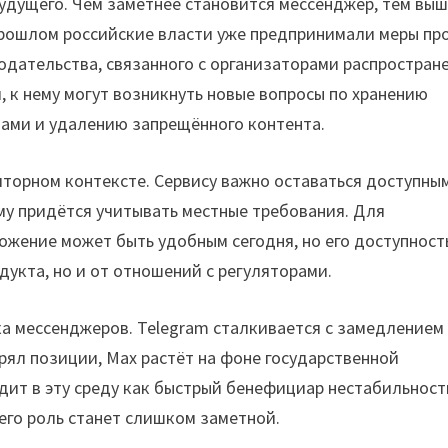
будущего. Чем заметнее становится мессенджер, тем вы
 прошлом российские власти уже предпринимали меры пр
одательства, связанного с организаторами распростран
 к нему могут возникнуть новые вопросы по хранению
нами и удалению запрещённого контента.
яторном контексте. Сервису важно оставаться доступным
 ему придётся учитывать местные требования. Для
ожение может быть удобным сегодня, но его доступност
дукта, но и от отношений с регуляторами.
ка мессенджеров. Telegram сталкивается с замедлением
рял позиции, Max растёт на фоне государственной
дит в эту среду как быстрый бенефициар нестабильност
его роль станет слишком заметной.