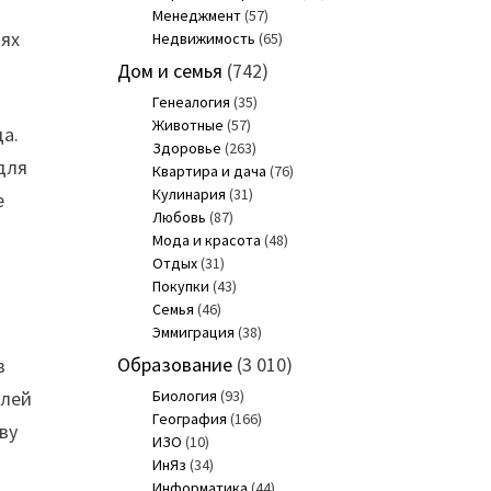
Менеджмент
(57)
иях
Недвижимость
(65)
Дом и семья
(742)
Генеалогия
(35)
Животные
(57)
да.
Здоровье
(263)
для
Квартира и дача
(76)
Кулинария
(31)
е
Любовь
(87)
Мода и красота
(48)
Отдых
(31)
Покупки
(43)
Семья
(46)
Эммиграция
(38)
Образование
(3 010)
в
елей
Биология
(93)
География
(166)
ву
ИЗО
(10)
ИнЯз
(34)
Информатика
(44)