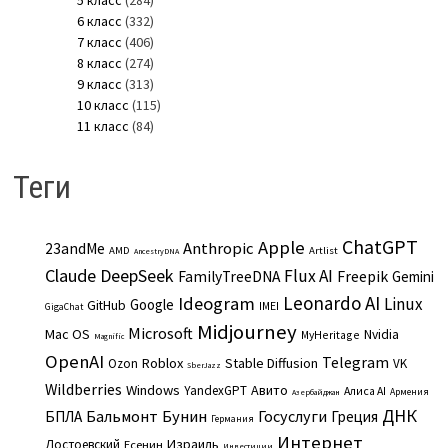
6 класс
(332)
7 класс
(406)
8 класс
(274)
9 класс
(313)
10 класс
(115)
11 класс
(84)
Теги
ChatGPT
Apple
Anthropic
23andMe
AMD
Artlist
AncestryDNA
Claude
DeepSeek
Flux AI
Freepik
FamilyTreeDNA
Gemini
Leonardo AI
Ideogram
Linux
Google
GitHub
IMEI
GigaChat
Midjourney
Microsoft
Mac OS
Nvidia
MyHeritage
Magnific
OpenAI
Telegram
Roblox
Stable Diffusion
Ozon
VK
SberJazz
Wildberries
Windows
Авито
YandexGPT
Алиса AI
Армения
Азербайджан
ДНК
Бальмонт
Бунин
Госуслуги
БПЛА
Греция
Германия
Интернет
Израиль
Достоевский
Есенин
Инвестиции