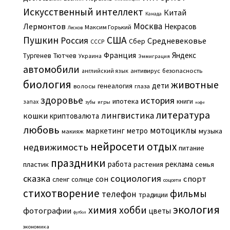
Искусственный интеллект
Китай
Канада
Москва
Лермонтов
Некрасов
Максим Горький
Лесков
Пушкин
США
Россия
Средневековье
Сбер
СССР
Франция
Яндекс
Тургенев
Тютчев
Украина
Эммиграция
автомобили
английский язык
антивирус
безопасность
биология
животные
дети
генеалогия
волосы
глаза
здоровье
история
ипотека
книги
запах
игры
зубы
кофе
литература
лингвистика
кошки
криптовалюта
любовь
мотоциклы
маркетинг
метро
музыка
макияж
нейросети
отдых
недвижимость
питание
праздники
работа
реклама
пластик
растения
семья
сказка
социология
сон
спорт
сленг
солнце
соцсети
стихотворение
фильмы
телефон
традиции
экология
химия
хобби
фотографии
цветы
футбол
экономика