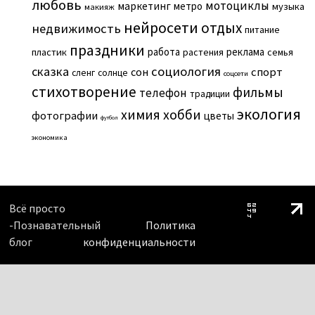
любовь
мотоциклы
маркетинг
метро
музыка
макияж
нейросети
отдых
недвижимость
питание
праздники
работа
реклама
пластик
растения
семья
сказка
социология
сон
спорт
сленг
солнце
соцсети
стихотворение
фильмы
телефон
традиции
экология
химия
хобби
фотографии
цветы
футбол
экономика
Всё просто
-Познавательный
Политика
блог
конфиденциальности