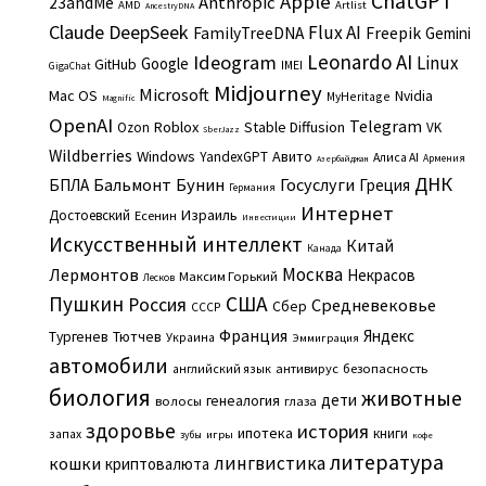
ChatGPT
Apple
Anthropic
23andMe
AMD
Artlist
AncestryDNA
Claude
DeepSeek
Flux AI
Freepik
FamilyTreeDNA
Gemini
Leonardo AI
Ideogram
Linux
Google
GitHub
IMEI
GigaChat
Midjourney
Microsoft
Mac OS
Nvidia
MyHeritage
Magnific
OpenAI
Telegram
Roblox
Stable Diffusion
Ozon
VK
SberJazz
Wildberries
Windows
Авито
YandexGPT
Алиса AI
Армения
Азербайджан
ДНК
Бальмонт
Бунин
Госуслуги
БПЛА
Греция
Германия
Интернет
Израиль
Достоевский
Есенин
Инвестиции
Искусственный интеллект
Китай
Канада
Москва
Лермонтов
Некрасов
Максим Горький
Лесков
Пушкин
США
Россия
Средневековье
Сбер
СССР
Франция
Яндекс
Тургенев
Тютчев
Украина
Эммиграция
автомобили
английский язык
антивирус
безопасность
биология
животные
дети
генеалогия
волосы
глаза
здоровье
история
ипотека
книги
запах
игры
зубы
кофе
литература
лингвистика
кошки
криптовалюта