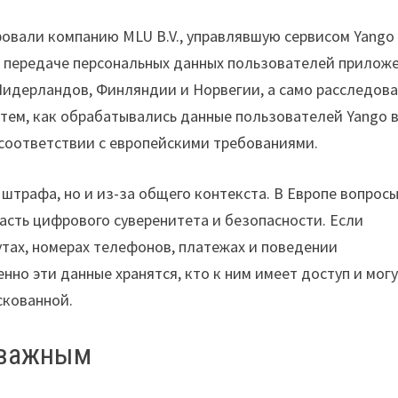
овали компанию MLU B.V., управлявшую сервисом Yango
 к передаче персональных данных пользователей прилож
Нидерландов, Финляндии и Норвегии, а само расследов
с тем, как обрабатывались данные пользователей Yango 
соответствии с европейскими требованиями.
 штрафа, но и из-за общего контекста. В Европе вопрос
асть цифрового суверенитета и безопасности. Если
тах, номерах телефонов, платежах и поведении
нно эти данные хранятся, кто к ним имеет доступ и мог
скованной.
 важным