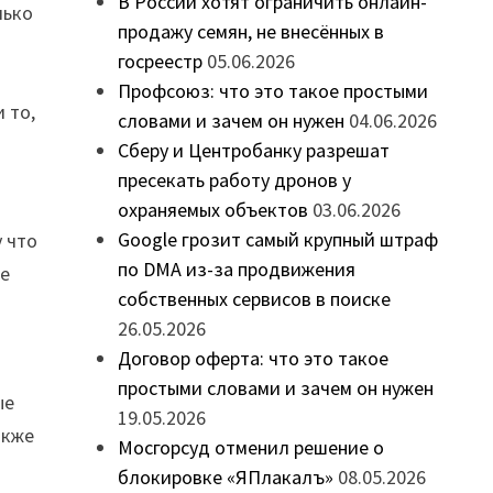
В России хотят ограничить онлайн-
лько
продажу семян, не внесённых в
госреестр
05.06.2026
Профсоюз: что это такое простыми
 то,
словами и зачем он нужен
04.06.2026
Сберу и Центробанку разрешат
пресекать работу дронов у
охраняемых объектов
03.06.2026
Google грозит самый крупный штраф
 что
по DMA из-за продвижения
не
собственных сервисов в поиске
26.05.2026
Договор оферта: что это такое
простыми словами и зачем он нужен
ые
19.05.2026
акже
Мосгорсуд отменил решение о
блокировке «ЯПлакалъ»
08.05.2026