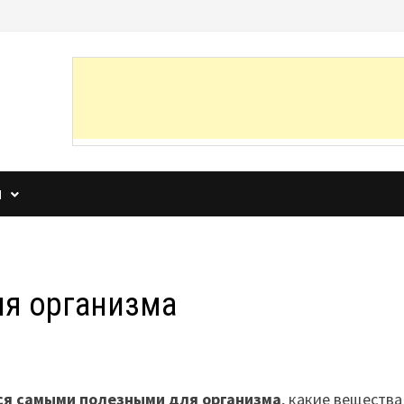
И
ля организма
ся самыми полезными для организма
, какие вещества