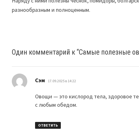
Наряду с ними полезны чеснок, помидоры, болгарс
разнообразным и полноценным.
Один комментарий к “
Самые полезные ов
:
Сэм
17.09.2025 в 14:22
Овощи — это кислород тела, здоровое тел
с любым обедом.
ОТВЕТИТЬ