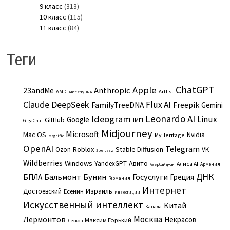
9 класс
(313)
10 класс
(115)
11 класс
(84)
Теги
ChatGPT
Apple
Anthropic
23andMe
AMD
Artlist
AncestryDNA
Claude
DeepSeek
Flux AI
Freepik
FamilyTreeDNA
Gemini
Leonardo AI
Ideogram
Linux
Google
GitHub
IMEI
GigaChat
Midjourney
Microsoft
Mac OS
Nvidia
MyHeritage
Magnific
OpenAI
Telegram
Roblox
Stable Diffusion
Ozon
VK
SberJazz
Wildberries
Windows
Авито
YandexGPT
Алиса AI
Армения
Азербайджан
ДНК
Бальмонт
Бунин
Госуслуги
БПЛА
Греция
Германия
Интернет
Израиль
Достоевский
Есенин
Инвестиции
Искусственный интеллект
Китай
Канада
Москва
Лермонтов
Некрасов
Максим Горький
Лесков