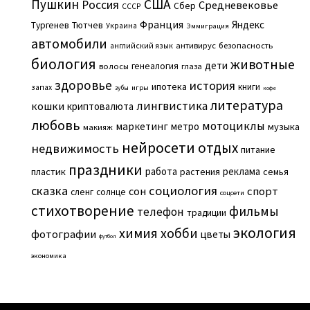
Пушкин
США
Россия
Средневековье
Сбер
СССР
Франция
Яндекс
Тургенев
Тютчев
Украина
Эммиграция
автомобили
английский язык
антивирус
безопасность
биология
животные
дети
генеалогия
волосы
глаза
здоровье
история
ипотека
книги
запах
игры
зубы
кофе
литература
лингвистика
кошки
криптовалюта
любовь
мотоциклы
маркетинг
метро
музыка
макияж
нейросети
отдых
недвижимость
питание
праздники
работа
реклама
пластик
растения
семья
сказка
социология
сон
спорт
сленг
солнце
соцсети
стихотворение
фильмы
телефон
традиции
экология
химия
хобби
фотографии
цветы
футбол
экономика