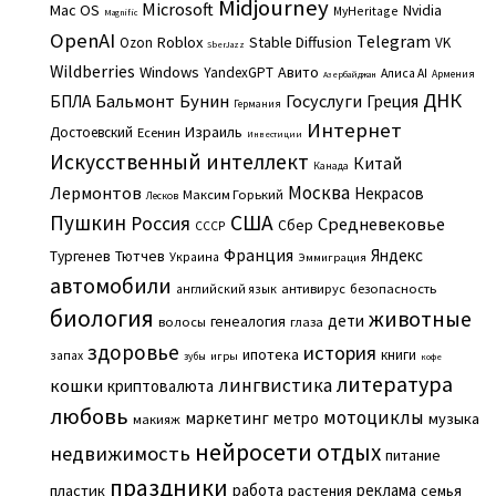
Midjourney
Microsoft
Mac OS
Nvidia
MyHeritage
Magnific
OpenAI
Telegram
Roblox
Stable Diffusion
Ozon
VK
SberJazz
Wildberries
Windows
Авито
YandexGPT
Алиса AI
Армения
Азербайджан
ДНК
Бальмонт
Бунин
Госуслуги
БПЛА
Греция
Германия
Интернет
Израиль
Достоевский
Есенин
Инвестиции
Искусственный интеллект
Китай
Канада
Москва
Лермонтов
Некрасов
Максим Горький
Лесков
Пушкин
США
Россия
Средневековье
Сбер
СССР
Франция
Яндекс
Тургенев
Тютчев
Украина
Эммиграция
автомобили
английский язык
антивирус
безопасность
биология
животные
дети
генеалогия
волосы
глаза
здоровье
история
ипотека
книги
запах
игры
зубы
кофе
литература
лингвистика
кошки
криптовалюта
любовь
мотоциклы
маркетинг
метро
музыка
макияж
нейросети
отдых
недвижимость
питание
праздники
работа
реклама
пластик
растения
семья