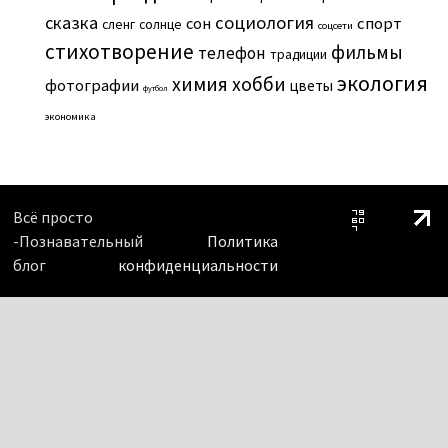
сказка
социология
сон
спорт
сленг
солнце
соцсети
стихотворение
фильмы
телефон
традиции
экология
химия
хобби
фотографии
цветы
футбол
экономика
Всё просто
-Познавательный
Политика
блог
конфиденциальности