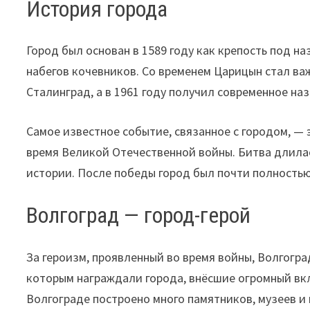
История города
Город был основан в 1589 году как крепость под 
набегов кочевников. Со временем Царицын стал ва
Сталинград, а в 1961 году получил современное на
Самое известное событие, связанное с городом, — 
время Великой Отечественной войны. Битва длилас
истории. После победы город был почти полностью
Волгоград — город-герой
За героизм, проявленный во время войны, Волгогр
которым награждали города, внёсшие огромный вкл
Волгограде построено много памятников, музеев и