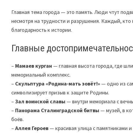
Главная тема города — это память. Люди чтут подв
несмотря на трудности и разрушения. Каждый, кто 
благодарность к истории.
Главные достопримечательнос
–
Мамаев курган
— главная высота города, где шл
мемориальный комплекс.
–
Скульптура «Родина-мать зовёт!»
— одно из сам
символизирует призыв к защите Родины.
–
Зал воинской славы
— внутри мемориала с вечны
–
Панорама Сталинградской битвы
— музей, в ко
боёв.
–
Аллея Героев
— красивая улица с памятниками и