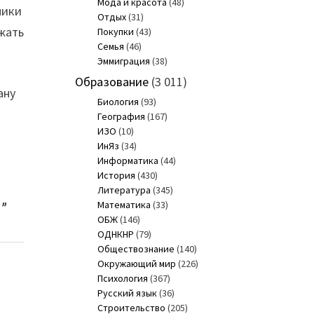
Мода и красота
(48)
ники
Отдых
(31)
ажать
Покупки
(43)
Семья
(46)
Эммиграция
(38)
Образование
(3 011)
ану
Биология
(93)
География
(167)
ИЗО
(10)
ИнЯз
(34)
Информатика
(44)
История
(430)
Литература
(345)
Математика
(33)
)
”
ОБЖ
(146)
ОДНКНР
(79)
Обществознание
(140)
Окружающий мир
(226)
Психология
(367)
Русский язык
(36)
Строительство
(205)