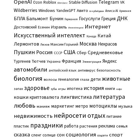
OpenAI
Telegram
Roblox
Stable Diffusion
Ozon
VK
SberJazz
Wildberries
Windows
Авито
YandexGPT
Алиса AI
Армения
Азербайджан
ДНК
Бальмонт
Бунин
Госуслуги
БПЛА
Греция
Германия
Интернет
Израиль
Достоевский
Есенин
Инвестиции
Искусственный интеллект
Китай
Канада
Москва
Лермонтов
Некрасов
Максим Горький
Лесков
Пушкин
США
Россия
Средневековье
Сбер
СССР
Франция
Яндекс
Тургенев
Тютчев
Украина
Эммиграция
автомобили
английский язык
антивирус
безопасность
биология
животные
дети
генеалогия
волосы
глаза
здоровье
история
ипотека
книги
запах
игры
зубы
кофе
литература
лингвистика
кошки
криптовалюта
любовь
мотоциклы
маркетинг
метро
музыка
макияж
нейросети
отдых
недвижимость
питание
праздники
работа
реклама
пластик
растения
семья
сказка
социология
сон
спорт
сленг
солнце
соцсети