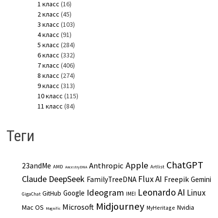
1 класс
(16)
2 класс
(45)
3 класс
(103)
4 класс
(91)
5 класс
(284)
6 класс
(332)
7 класс
(406)
8 класс
(274)
9 класс
(313)
10 класс
(115)
11 класс
(84)
Теги
ChatGPT
Apple
Anthropic
23andMe
AMD
Artlist
AncestryDNA
Claude
DeepSeek
Flux AI
Freepik
FamilyTreeDNA
Gemini
Leonardo AI
Ideogram
Linux
Google
GitHub
IMEI
GigaChat
Midjourney
Microsoft
Mac OS
Nvidia
MyHeritage
Magnific