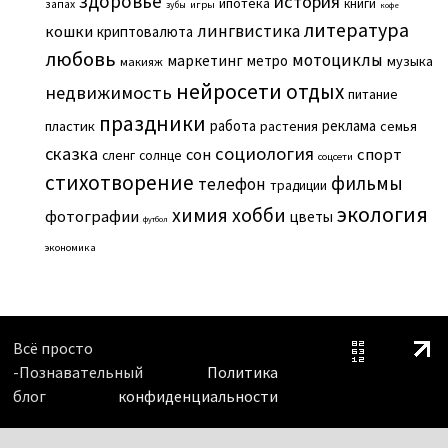
здоровье
история
ипотека
книги
запах
игры
зубы
кофе
литература
лингвистика
кошки
криптовалюта
любовь
мотоциклы
маркетинг
метро
музыка
макияж
нейросети
отдых
недвижимость
питание
праздники
работа
реклама
пластик
растения
семья
сказка
социология
сон
спорт
сленг
солнце
соцсети
стихотворение
фильмы
телефон
традиции
экология
химия
хобби
фотографии
цветы
футбол
экономика
Всё просто
-Познавательный
Политика
блог
конфиденциальности