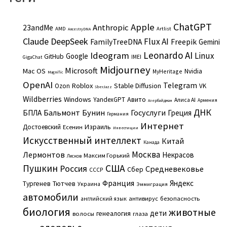
ChatGPT
Apple
Anthropic
23andMe
AMD
Artlist
AncestryDNA
Claude
DeepSeek
Flux AI
Freepik
FamilyTreeDNA
Gemini
Leonardo AI
Ideogram
Linux
Google
GitHub
IMEI
GigaChat
Midjourney
Microsoft
Mac OS
Nvidia
MyHeritage
Magnific
OpenAI
Telegram
Roblox
Stable Diffusion
Ozon
VK
SberJazz
Wildberries
Windows
Авито
YandexGPT
Алиса AI
Армения
Азербайджан
ДНК
Бальмонт
Бунин
Госуслуги
БПЛА
Греция
Германия
Интернет
Израиль
Достоевский
Есенин
Инвестиции
Искусственный интеллект
Китай
Канада
Москва
Лермонтов
Некрасов
Максим Горький
Лесков
Пушкин
США
Россия
Средневековье
Сбер
СССР
Франция
Яндекс
Тургенев
Тютчев
Украина
Эммиграция
автомобили
английский язык
антивирус
безопасность
биология
животные
дети
генеалогия
волосы
глаза