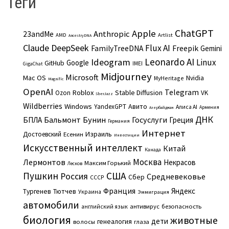
Теги
ChatGPT
Apple
Anthropic
23andMe
AMD
Artlist
AncestryDNA
Claude
DeepSeek
Flux AI
Freepik
FamilyTreeDNA
Gemini
Leonardo AI
Ideogram
Linux
Google
GitHub
IMEI
GigaChat
Midjourney
Microsoft
Mac OS
Nvidia
MyHeritage
Magnific
OpenAI
Telegram
Roblox
Stable Diffusion
Ozon
VK
SberJazz
Wildberries
Windows
Авито
YandexGPT
Алиса AI
Армения
Азербайджан
ДНК
Бальмонт
Бунин
Госуслуги
БПЛА
Греция
Германия
Интернет
Израиль
Достоевский
Есенин
Инвестиции
Искусственный интеллект
Китай
Канада
Москва
Лермонтов
Некрасов
Максим Горький
Лесков
Пушкин
США
Россия
Средневековье
Сбер
СССР
Франция
Яндекс
Тургенев
Тютчев
Украина
Эммиграция
автомобили
английский язык
антивирус
безопасность
биология
животные
дети
генеалогия
волосы
глаза